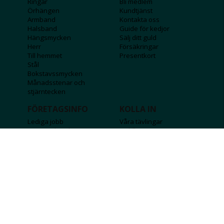
Ringar
Bli medlem
Örhängen
Kundtjänst
Armband
Kontakta oss
Halsband
Guide för kedjor
Hängsmycken
Sälj ditt guld
Herr
Försäkringar
Till hemmet
Presentkort
Stål
Bokstavssmycken
Månadsstenar och
stjärntecken
FÖRETAGSINFO
KOLLA IN
Lediga jobb
Våra tävlingar
Företagskund
Guldlotten
Affiliateinformation
Graverbara produkter
Integritetspolicy
Rosa Bandet
Köpvillkor
Wolt
Tips & råd
Black Friday
Bröllopsmässa
Alla erbjudanden
FÖLJ OSS