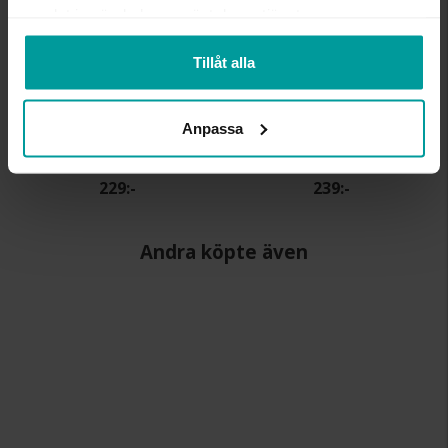
samlat in när du har använt deras tjänster.
Tillåt alla
Anpassa
Kedja i äkta silver 36 cm
Kedja i äkta silver 38 cm
ALBREKTS GULD
ALBREKTS GULD
229:-
239:-
Andra köpte även