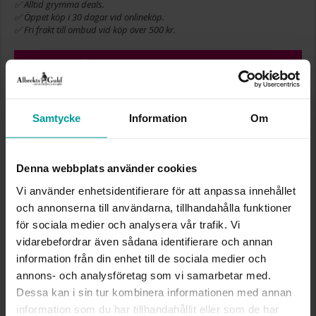
✅ Alltid grymma deals.
✅ Öppet köp i 30 dagar vid onlineköp.
✅ Fri frakt till ombud vid köp över 500 kr.
LÄGG I VARUKORGEN
Samtycke
Information
Om
INFO
BREDD CA (MM)
7
Denna webbplats använder cookies
HÖJD CA (MM)
9
Vi använder enhetsidentifierare för att anpassa innehållet
VARUMÄRKE
Albrekts Guld
och annonserna till användarna, tillhandahålla funktioner
MATERIAL
Silver
för sociala medier och analysera vår trafik. Vi
vidarebefordrar även sådana identifierare och annan
Liknande produkter
information från din enhet till de sociala medier och
annons- och analysföretag som vi samarbetar med.
Dessa kan i sin tur kombinera informationen med annan
information som du har tillhandahållit eller som de har