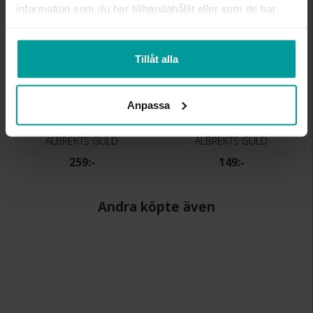
information som du har tillhandahållit eller som de har
samlat in när du har använt deras tjänster.
Tillåt alla
Anpassa
Kedja i äkta silver 42 cm
Hängsmycke i äkta silver
ALBREKTS GULD
ALBREKTS GULD
259:-
149:-
Andra köpte även