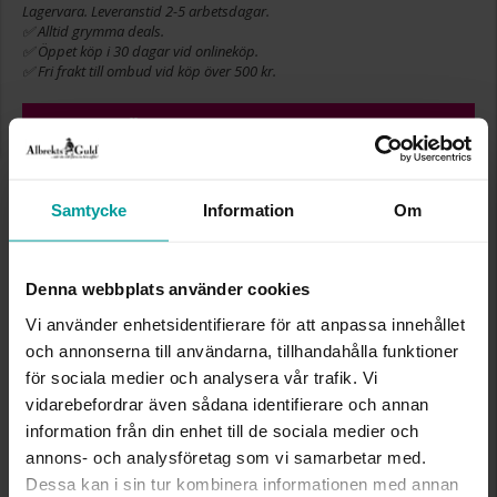
Lagervara. Leveranstid 2-5 arbetsdagar.
✅ Alltid grymma deals.
✅ Öppet köp i 30 dagar vid onlineköp.
✅ Fri frakt till ombud vid köp över 500 kr.
LÄGG I VARUKORGEN
Samtycke
Information
Om
INFO
BREDD CA (MM)
14
Denna webbplats använder cookies
DIAMETER CA (MM)
14
Vi använder enhetsidentifierare för att anpassa innehållet
HÖJD CA (MM)
22
och annonserna till användarna, tillhandahålla funktioner
VARUMÄRKE
Albrekts Guld
MATERIAL
Silver
för sociala medier och analysera vår trafik. Vi
vidarebefordrar även sådana identifierare och annan
information från din enhet till de sociala medier och
Liknande produkter
annons- och analysföretag som vi samarbetar med.
Dessa kan i sin tur kombinera informationen med annan