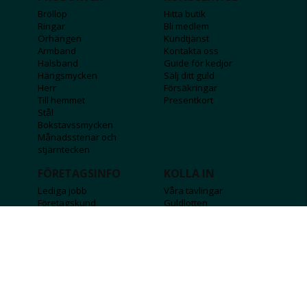
Bröllop
Hitta butik
Ringar
Bli medlem
Örhängen
Kundtjänst
Armband
Kontakta oss
Halsband
Guide för kedjor
Hängsmycken
Sälj ditt guld
Herr
Försäkringar
Till hemmet
Presentkort
Stål
Bokstavssmycken
Månadsstenar och
stjärntecken
FÖRETAGSINFO
KOLLA IN
Lediga jobb
Våra tävlingar
Företagskund
Guldlotten
Affiliateinformation
Graverbara produkter
Integritetspolicy
Rosa Bandet
Köpvillkor
Wolt
Tips & råd
Black Friday
Bröllopsmässa
Alla erbjudanden
FÖLJ OSS