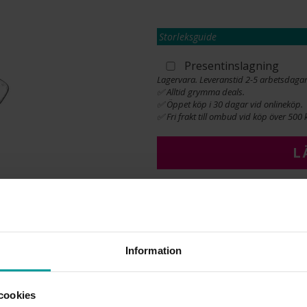
Storleksguide
Presentinslagning
Lagervara. Leveranstid 2-5 arbetsdagar
✅ Alltid grymma deals.
✅ Öppet köp i 30 dagar vid onlineköp.
✅ Fri frakt till ombud vid köp över 500 k
L
INFO
BREDD CA (MM)
Information
HÖJD CA (MM)
VARUMÄRKE
MATERIAL
cookies