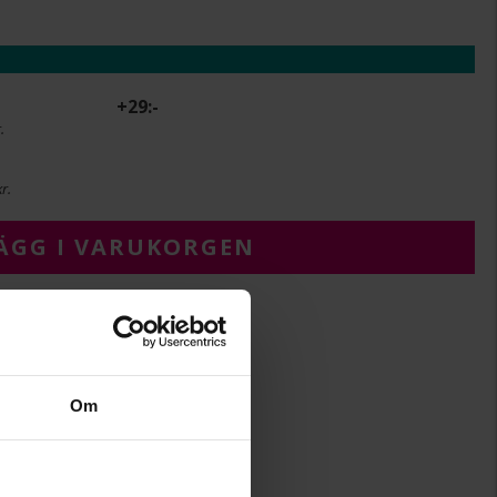
+
29:-
.
r.
ÄGG I VARUKORGEN
11,0
Om
19,0
Albrekts Guld
Silver