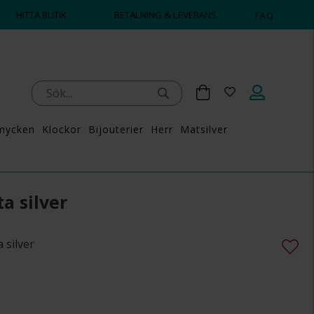
HITTA BUTIK
BETALNING & LEVERANS
FAQ
mycken
Klockor
Bijouterier
Herr
Matsilver
a silver
 silver