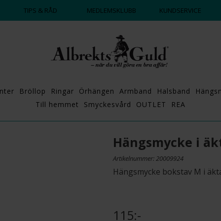
DAGS ATT POPPA?
💍💘
TIPS & RÅD
MEDLEMSKLUBB
KUNDSERVICE
nter
Bröllop
Ringar
Örhängen
Armband
Halsband
Hängs
Till hemmet
Smyckesvård
OUTLET
REA
Hängsmycke i äkt
Artikelnummer: 20009924
Hängsmycke bokstav M i äkta
115:-