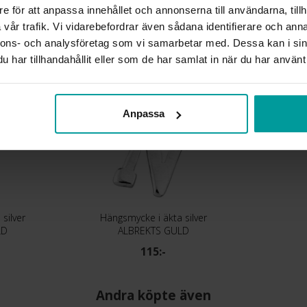
e för att anpassa innehållet och annonserna till användarna, tillh
Liknande produkter
vår trafik. Vi vidarebefordrar även sådana identifierare och anna
nnons- och analysföretag som vi samarbetar med. Dessa kan i sin
har tillhandahållit eller som de har samlat in när du har använt 
Anpassa
silver
Hängsmycke i äkta silver
LD
ALBREKTS GULD
115:-
Andra köpte även