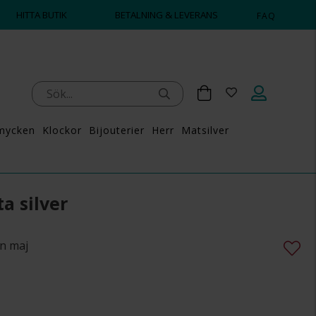
HITTA BUTIK
BETALNING & LEVERANS
FAQ
mycken
Klockor
Bijouterier
Herr
Matsilver
a silver
n maj