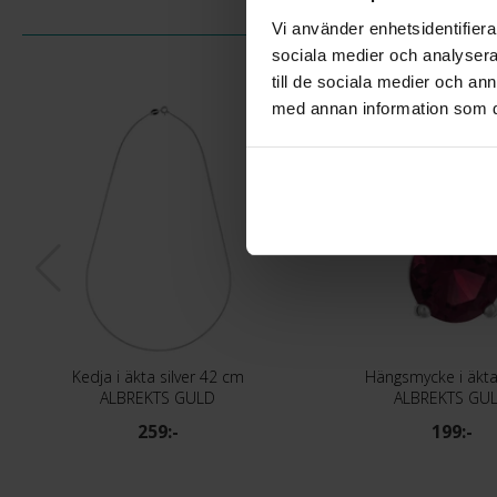
Vi använder enhetsidentifierar
sociala medier och analysera 
till de sociala medier och a
med annan information som du 
Kedja i äkta silver 42 cm
Hängsmycke i äkta 
ALBREKTS GULD
ALBREKTS GU
259:-
199:-