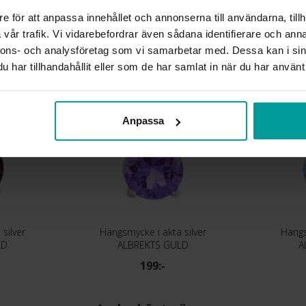
e för att anpassa innehållet och annonserna till användarna, tillh
vår trafik. Vi vidarebefordrar även sådana identifierare och anna
Liknande produkter
nnons- och analysföretag som vi samarbetar med. Dessa kan i sin
har tillhandahållit eller som de har samlat in när du har använt 
Anpassa
silver
Hängsmycke i äkta silver
Hängs
LD
ALBREKTS GULD
A
199:-