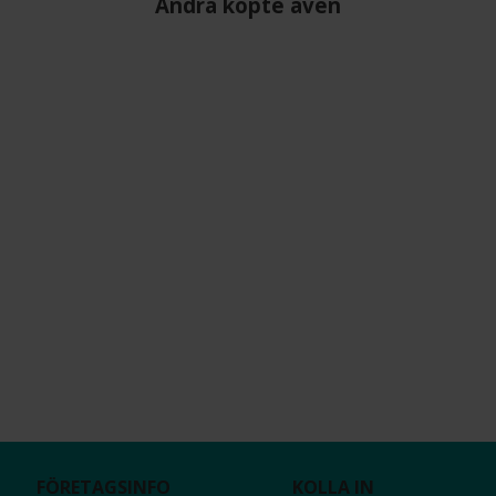
Andra köpte även
FÖRETAGSINFO
KOLLA IN