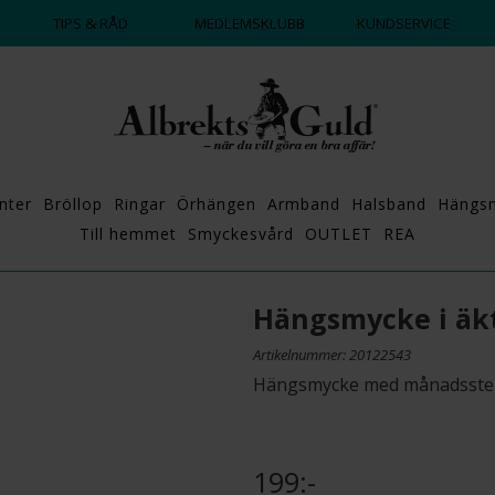
DAGS ATT POPPA?
💍💘
TIPS & RÅD
MEDLEMSKLUBB
KUNDSERVICE
nter
Bröllop
Ringar
Örhängen
Armband
Halsband
Hängs
Till hemmet
Smyckesvård
OUTLET
REA
Hängsmycke i äkt
Artikelnummer: 20122543
Hängsmycke med månadsste
199:-