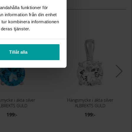
andahålla funktioner för
n information från din enhet
 tur kombinera informationen
deras tjänster.
Tillåt alla
mycke i äkta silver
Hängsmycke i äkta silver
LBREKTS GULD
ALBREKTS GULD
199:-
199:-