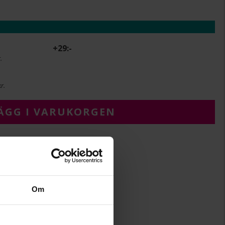
+
29:-
.
r.
ÄGG I VARUKORGEN
6,5
Om
12,0
Albrekts Guld
Maj
Kubisk zirkonia