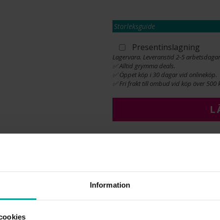
Storleksguide
Presentinslagning
Lagervara. Leveranstid 2-5 arbetsdagar
✅ Alltid grymma deals.
✅ Öppet köp i 30 dagar vid onlineköp.
✅ Fri frakt till ombud vid köp över 500 k
L
INFO
BREDD CA (MM)
Information
HÖJD CA (MM)
VARUMÄRKE
MODELL
cookies
STEN/PÄRLA