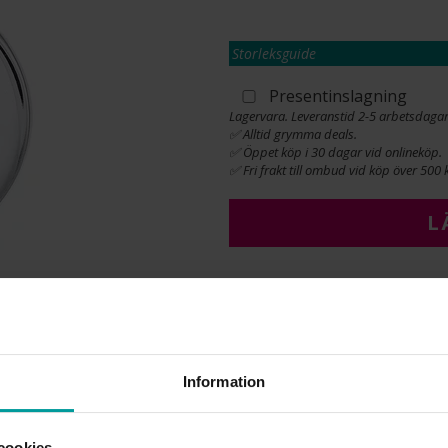
Storleksguide
Presentinslagning
Lagervara. Leveranstid 2-5 arbetsdagar
✅ Alltid grymma deals.
✅ Öppet köp i 30 dagar vid onlineköp.
✅ Fri frakt till ombud vid köp över 500 k
L
INFO
BREDD CA (MM)
DIAMETER CA (MM)
Information
HÖJD CA (MM)
VARUMÄRKE
MATERIAL
cookies