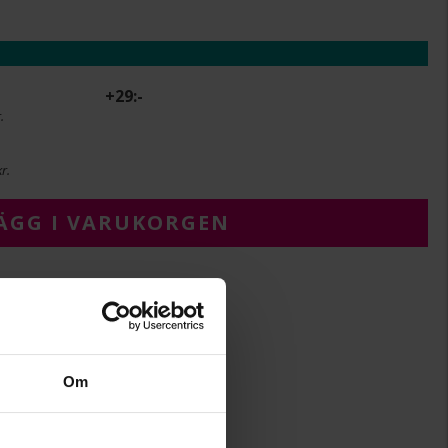
+
29:-
.
r.
ÄGG I VARUKORGEN
12
12
Om
14
Albrekts Guld
Silver