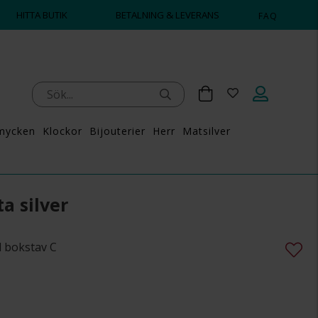
HITTA BUTIK
BETALNING & LEVERANS
FAQ
mycken
Klockor
Bijouterier
Herr
Matsilver
a silver
d bokstav C