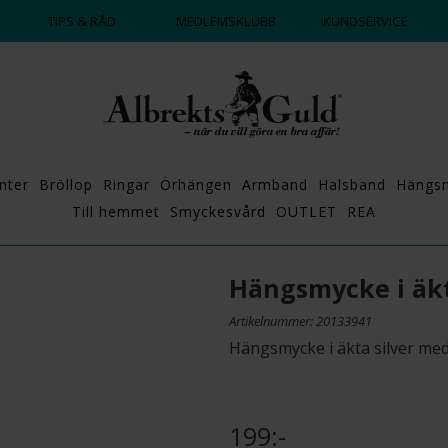
DAGS ATT POPPA?
💍💘
TIPS & RÅD
MEDLEMSKLUBB
KUNDSERVICE
nter
Bröllop
Ringar
Örhängen
Armband
Halsband
Hängs
Till hemmet
Smyckesvård
OUTLET
REA
Hängsmycke i äkt
Artikelnummer: 20133941
Hängsmycke i äkta silver me
199:-