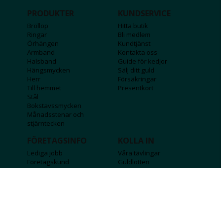
PRODUKTER
KUNDSERVICE
Bröllop
Hitta butik
Ringar
Bli medlem
Örhängen
Kundtjänst
Armband
Kontakta oss
Halsband
Guide för kedjor
Hängsmycken
Sälj ditt guld
Herr
Försäkringar
Till hemmet
Presentkort
Stål
Bokstavssmycken
Månadsstenar och
stjärntecken
FÖRETAGSINFO
KOLLA IN
Lediga jobb
Våra tävlingar
Företagskund
Guldlotten
Affiliateinformation
Graverbara produkter
Integritetspolicy
Rosa Bandet
Köpvillkor
Wolt
Tips & råd
Black Friday
Bröllopsmässa