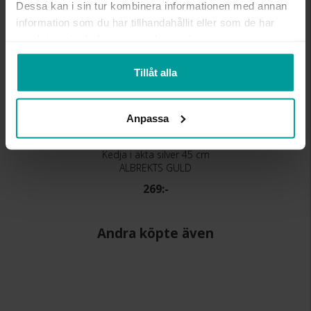
Dessa kan i sin tur kombinera informationen med annan
information som du har tillhandahållit eller som de har
samlat in när du har använt deras tjänster.
Tillåt alla
Anpassa
Kedja i äkta silver 45 cm
ALBREKTS GULD
269:-
Andra köpte även