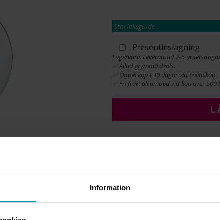
Storleksguide
Presentinslagning
Lagervara. Leveranstid 2-5 arbetsdagar
✅ Alltid grymma deals.
✅ Öppet köp i 30 dagar vid onlineköp.
✅ Fri frakt till ombud vid köp över 500 k
L
INFO
BREDD CA (MM)
DIAMETER CA (MM)
Information
HÖJD CA (MM)
VARUMÄRKE
MATERIAL
cookies