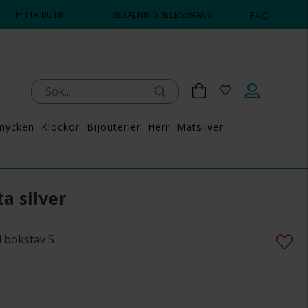
S ATT POPPA?
💍💘
HITTA BUTIK
BETALNING & LEVERANS
FAQ
mycken
Klockor
Bijouterier
Herr
Matsilver
a silver
d bokstav S