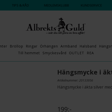
ALLTID BRA PRISER ✔
DAG
TIPS & RÅD
MEDLEMSKLUBB
KUNDSERVICE
nter
Bröllop
Ringar
Örhängen
Armband
Halsband
Hängs
Till hemmet
Smyckesvård
OUTLET
REA
Hängsmycke i äkt
Artikelnummer: 20133956
Hängsmycke i äkta silver me
199:-