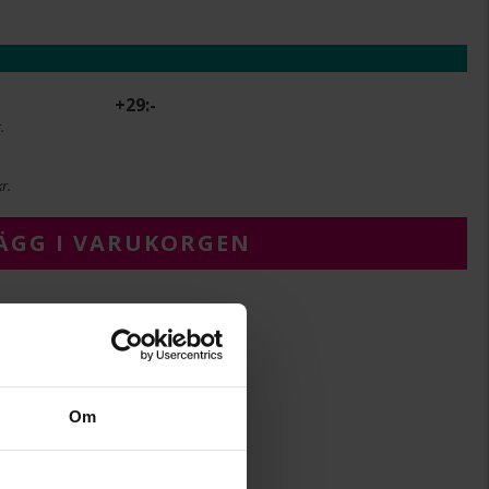
+
29:-
.
r.
ÄGG I VARUKORGEN
12
12
Om
14
Albrekts Guld
Silver