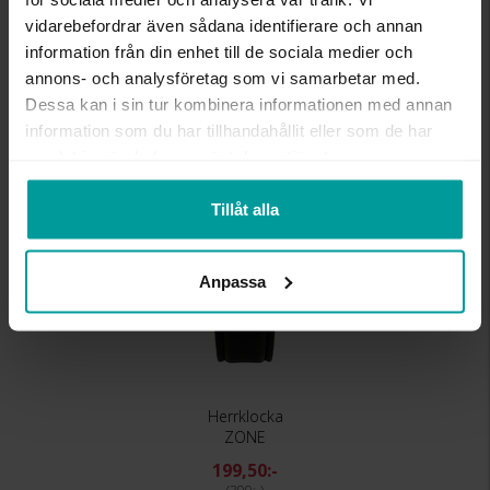
MATERIAL
Metall, Silverfärgad
vidarebefordrar även sådana identifierare och annan
KLOCKARMBAND
Imiterat läder
information från din enhet till de sociala medier och
annons- och analysföretag som vi samarbetar med.
Liknande produkter
Dessa kan i sin tur kombinera informationen med annan
information som du har tillhandahållit eller som de har
REA
samlat in när du har använt deras tjänster.
Tillåt alla
Anpassa
Herrklocka
ZONE
199,50:-