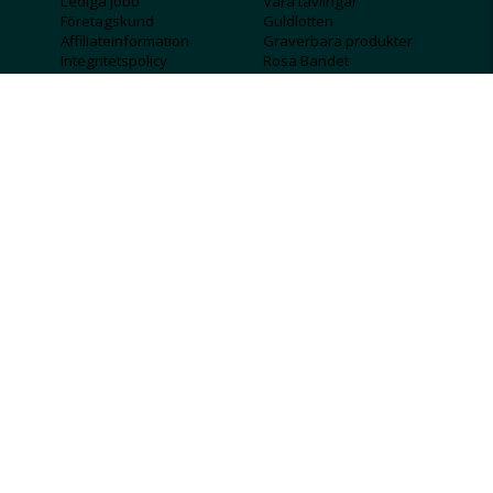
Lediga jobb
Våra tävlingar
Företagskund
Guldlotten
Affiliateinformation
Graverbara produkter
Integritetspolicy
Rosa Bandet
Köpvillkor
Wolt
Tips & råd
Black Friday
Bröllopsmässa
Alla erbjudanden
FÖLJ OSS
MISSA INGA DEALS!
SKICKA
Jag godkänner att personlig information
sparas och används för att få nyhetsbrev
Jag godkänner att ta emot information om
erbjudanden från Albrekts Guld