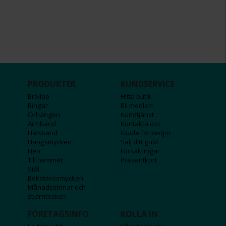
PRODUKTER
KUNDSERVICE
Bröllop
Hitta butik
Ringar
Bli medlem
Örhängen
Kundtjänst
Armband
Kontakta oss
Halsband
Guide för kedjor
Hängsmycken
Sälj ditt guld
Herr
Försäkringar
Till hemmet
Presentkort
Stål
Bokstavssmycken
Månadsstenar och
stjärntecken
FÖRETAGSINFO
KOLLA IN