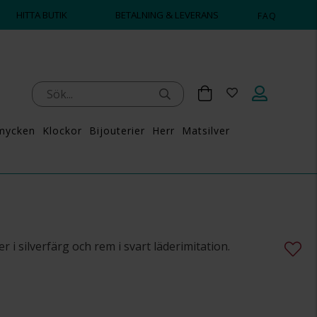
HITTA BUTIK
BETALNING & LEVERANS
FAQ
mycken
Klockor
Bijouterier
Herr
Matsilver
 i silverfärg och rem i svart läderimitation.