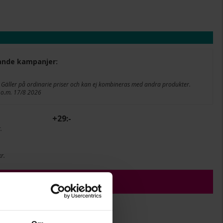
ljande kampanjer:
 Gäller på ordinarie priser och kan ej kombineras med andra produkter.
 t.o.m. 17/8 2026
+
29:-
.
r.
ÄGG I VARUKORGEN