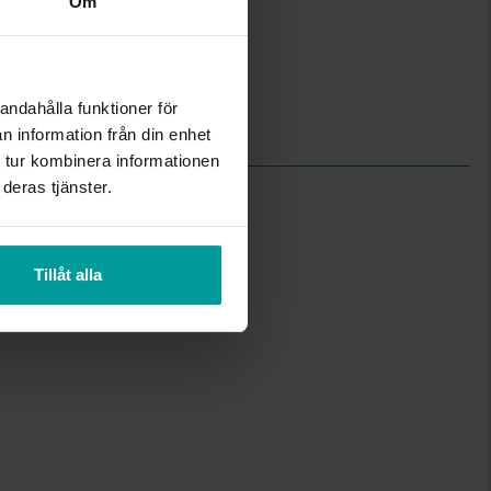
Om
44
Zone
Metall, Guldfärgad
andahålla funktioner för
Imiterat läder
n information från din enhet
 tur kombinera informationen
deras tjänster.
Tillåt alla