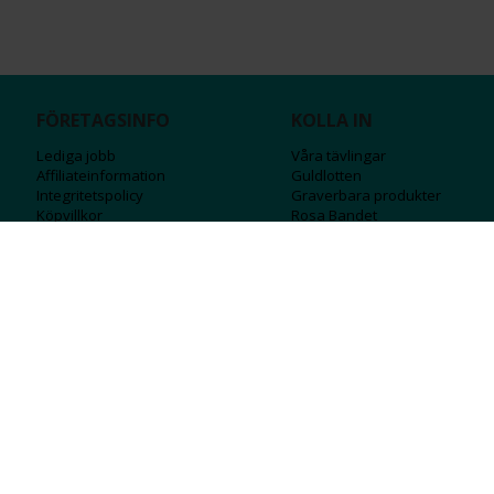
FÖRETAGSINFO
KOLLA IN
Lediga jobb
Våra tävlingar
Affiliateinformation
Guldlotten
Integritetspolicy
Graverbara produ
kter
Köpvillkor
Rosa Bandet
Ångra Köp
Wolt
Tips & råd
Black Friday
Bröllopsmässa
Alla erbjudanden