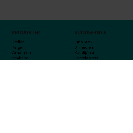
PRODUKTER
KUNDSERVICE
Bröllop
Hitta butik
Ringar
Bli medlem
Örhängen
Kundtjänst
Armband
Kontakta oss
Halsband
Guide för kedjor
Hängsmycken
Sälj ditt guld
Herr
Försäkringar
Till hemmet
Presentkort
Stål
Bokstavssmycken
Månadsstenar och stjärntecken