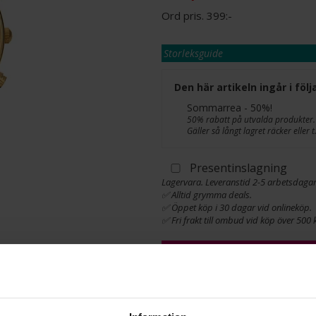
399:-
Storleksguide
Den här artikeln ingår i fö
Sommarrea - 50%!
50% rabatt på utvalda produkter.
Gäller så långt lagret räcker eller
Presentinslagning
Lagervara. Leveranstid 2-5 arbetsdagar
✅ Alltid grymma deals.
✅ Öppet köp i 30 dagar vid onlineköp.
✅ Fri frakt till ombud vid köp över 500 k
L