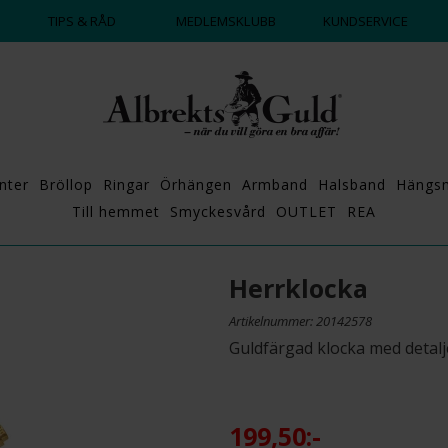
DAGS ATT POPPA?
💍💘
TIPS & RÅD
MEDLEMSKLUBB
KUNDSERVICE
nter
Bröllop
Ringar
Örhängen
Armband
Halsband
Hängs
Till hemmet
Smyckesvård
OUTLET
REA
Herrklocka
Artikelnummer: 20142578
Guldfärgad klocka med detaljer
199,50:-