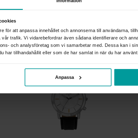
INFO
Information
BOETT CA (MM)
cookies
VARUMÄRKE
MATERIAL
e för att anpassa innehållet och annonserna till användarna, tillh
KLOCKARMBAND
vår trafik. Vi vidarebefordrar även sådana identifierare och anna
nnons- och analysföretag som vi samarbetar med. Dessa kan i sin
har tillhandahållit eller som de har samlat in när du har använt 
Liknande produkter
Anpassa