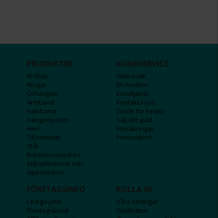
PRODUKTER
KUNDSERVICE
Bröllop
Hitta butik
Ringar
Bli medlem
Örhängen
Kundtjänst
Armband
Kontakta oss
Halsband
Guide för kedjor
Hängsmycken
Sälj ditt guld
Herr
Försäkringar
Till hemmet
Presentkort
Stål
Bokstavssmycken
Månadsstenar och
stjärntecken
FÖRETAGSINFO
KOLLA IN
Lediga jobb
Våra tävlingar
Företagskund
Guldlotten