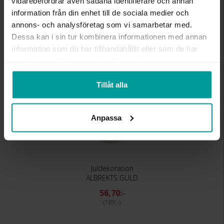
vidarebefordrar även sådana identifierare och annan
information från din enhet till de sociala medier och
Liknande produkter
annons- och analysföretag som vi samarbetar med.
Dessa kan i sin tur kombinera informationen med annan
REA
information som du har tillhandahållit eller som de har
samlat in när du har använt deras tjänster.
Tillåt alla
Anpassa
Juldekoration
ALBREKTS GULD
56,70:-
189:-