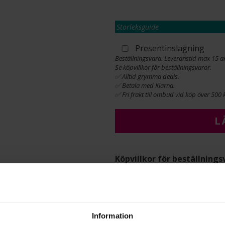
Storleksguide
Presentinslagning
Beställningsvara. Leveranstid max 15 a
Se köpvillkor för beställningsvaror.
✅ Alltid grymma deals.
✅ Betala med Klarna.
✅ Fri frakt till ombud vid köp över 500 k
L
Köpvillkor för beställnings
Öppet köp, ångerrätt och byte
Albrekts by Schalins samt gr
beställningsvaror. Läs mer 
INFO
Information