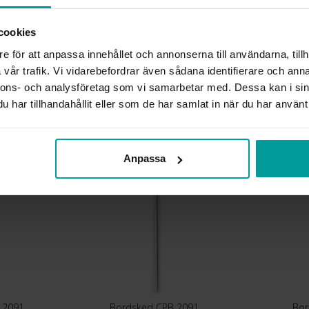
LÄNGD CA (CM)
VARUMÄRKE
cookies
MODELL
e för att anpassa innehållet och annonserna till användarna, tillh
MATERIAL
vår trafik. Vi vidarebefordrar även sådana identifierare och anna
DETALJER
nnons- och analysföretag som vi samarbetar med. Dessa kan i sin
har tillhandahållit eller som de har samlat in när du har använt 
Liknande produkter
Anpassa
B 2091
Bordsked CPB 2091
Bor