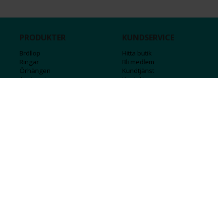
PRODUKTER
KUNDSERVICE
Bröllop
Hitta butik
Ringar
Bli medlem
Örhängen
Kundtjänst
Armband
Kontakta oss
Halsband
Guide för kedjor
Hängsmycken
Sälj ditt guld
Herr
Försäkringar
Till hemmet
Presentkort
Stål
Bokstavssmycken
Månadsstenar och stjärntecken