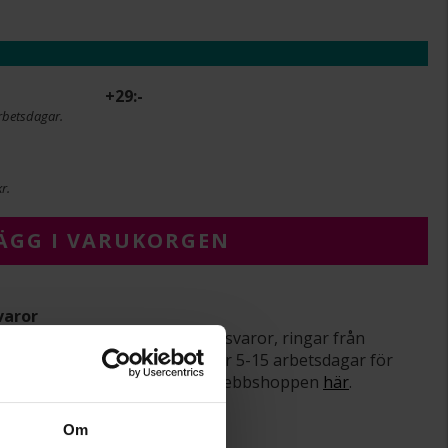
+
29:-
rbetsdagar.
r.
ÄGG I VARUKORGEN
varor
srätt gäller ej för beställningsvaror, ringar från
averade varor. Leveranstiden är 5-15 arbetsdagar för
om ångerrätt och öppet köp i webbshoppen
här
.
Om