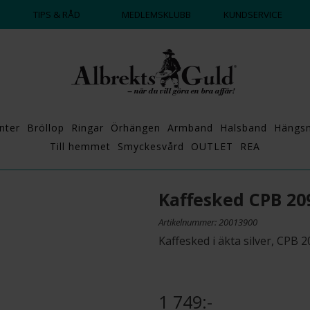
DAGS ATT POPPA?
💍💘
TIPS & RÅD
MEDLEMSKLUBB
KUNDSERVICE
nter
Bröllop
Ringar
Örhängen
Armband
Halsband
Hängs
Till hemmet
Smyckesvård
OUTLET
REA
Kaffesked CPB 20
Artikelnummer: 20013900
Kaffesked i äkta silver, CPB 
1 749:-