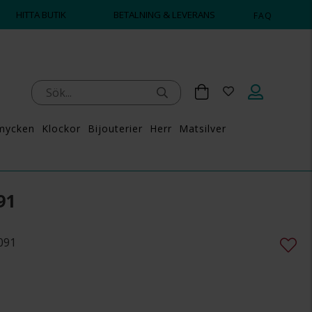
HITTA BUTIK
BETALNING & LEVERANS
FAQ
mycken
Klockor
Bijouterier
Herr
Matsilver
91
2091