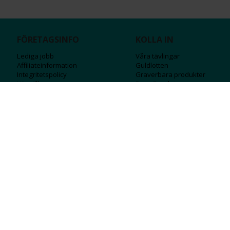
FÖRETAGSINFO
KOLLA IN
Lediga jobb
Våra tävlingar
Affiliateinformation
Guldlotten
Integritetspolicy
Graverbara produ
kter
Köpvillkor
Rosa Bandet
Ångra Köp
Wolt
Tips & råd
Black Friday
Bröllopsmässa
Alla erbjudanden