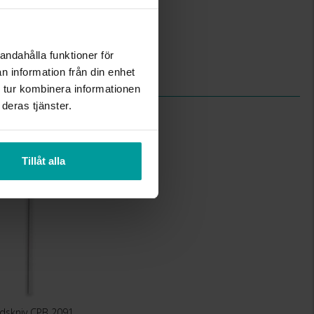
12.1
AB Gense
711106
andahålla funktioner för
Äkta silver
n information från din enhet
Design Carl Philip Bernadotte
 tur kombinera informationen
deras tjänster.
Tillåt alla
dskniv CPB 2091