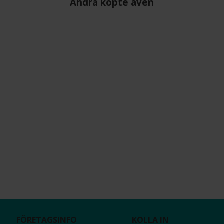
Andra köpte även
FÖRETAGSINFO
KOLLA IN