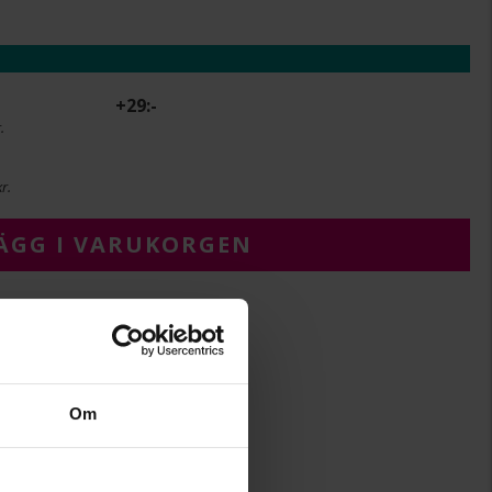
+
29:-
.
r.
ÄGG I VARUKORGEN
12.0
Om
AB Gense
712106
Äkta silver
Design Studio GAB