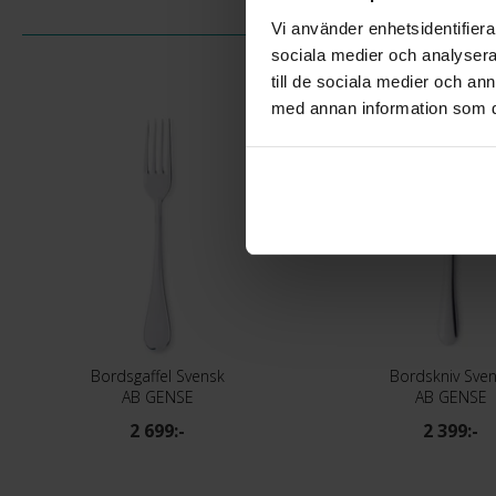
Vi använder enhetsidentifierar
sociala medier och analysera 
till de sociala medier och a
med annan information som du 
Bordsgaffel Svensk
Bordskniv Sve
AB GENSE
AB GENSE
2 699:-
2 399:-