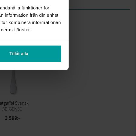
andahålla funktioner för
n information från din enhet
 tur kombinera informationen
deras tjänster.
Tillåt alla
atgaffel Svensk
AB GENSE
3 599:-