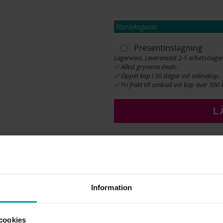
Storleksguide
Presentinslagning
Lagervara. Leveranstid 2-5 arbetsdagar
✅ Alltid grymma deals.
✅ Öppet köp i 30 dagar vid onlineköp.
✅ Fri frakt till ombud vid köp över 500 k
L
INFO
LÄNGD CA (CM)
Information
VARUMÄRKE
MODELL
MATERIAL
cookies
DETALJER