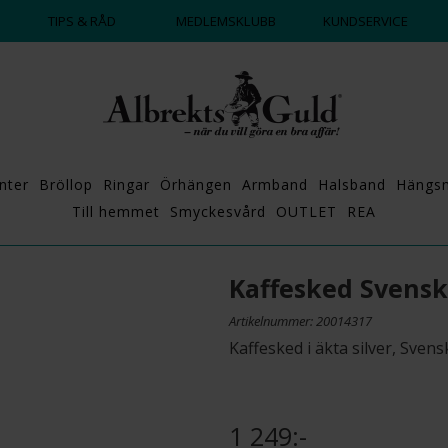
DAGS ATT POPPA?
💍💘
TIPS & RÅD
MEDLEMSKLUBB
KUNDSERVICE
nter
Bröllop
Ringar
Örhängen
Armband
Halsband
Hängs
Till hemmet
Smyckesvård
OUTLET
REA
Kaffesked Svensk
Artikelnummer: 20014317
Kaffesked i äkta silver, Svens
1 249:-