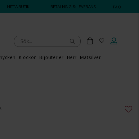
HITTA BUTIK
BETALNING & LEVERANS
FAQ
mycken
Klockor
Bijouterier
Herr
Matsilver
k