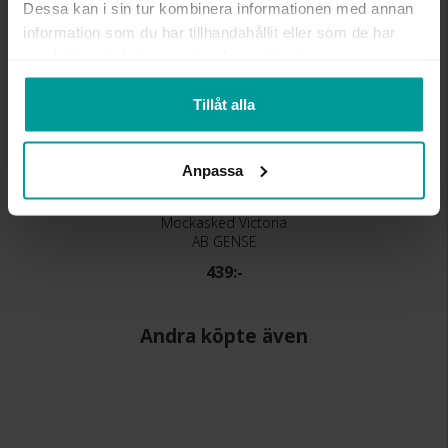
Dessa kan i sin tur kombinera informationen med annan
information som du har tillhandahållit eller som de har
samlat in när du har använt deras tjänster.
Tillåt alla
Anpassa
Mockasked Victoria
AB GENSE
439:-
Andra köpte även