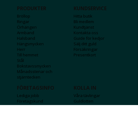
PRODUKTER
KUNDSERVICE
Bröllop
Hitta butik
Ringar
Bli medlem
Örhängen
Kundtjänst
Armband
Kontakta oss
Halsband
Guide för kedjor
Hängsmycken
Sälj ditt guld
Herr
Försäkringar
Till hemmet
Presentkort
Stål
Bokstavssmycken
Månadsstenar och
stjärntecken
FÖRETAGSINFO
KOLLA IN
Lediga jobb
Våra tävlingar
Företagskund
Guldlotten
Affiliateinformation
Graverbara produkter
Integritetspolicy
Rosa Bandet
Köpvillkor
Wolt
Tips & råd
Black Friday
Bröllopsmässa