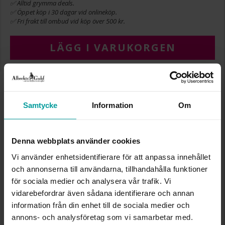
✅ Alltid grymma deals.
✅ Öppet köp i 30 dagar vid onlineköp.
✅ Fri frakt till ombud vid köp över 500 kr.
LÄGG I VARUKORGEN
INFO
Samtycke
Information
Om
LÄNGD CA (CM)
12.4
VARUMÄRKE
AB Gense
MODELL
7110006
Denna webbplats använder cookies
MATERIAL
Äkta silver
Vi använder enhetsidentifierare för att anpassa innehållet
DETALJER
Design Jerker Wessfeldt
och annonserna till användarna, tillhandahålla funktioner
för sociala medier och analysera vår trafik. Vi
Liknande produkter
vidarebefordrar även sådana identifierare och annan
information från din enhet till de sociala medier och
annons- och analysföretag som vi samarbetar med.