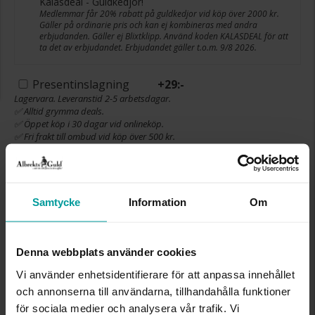
Kalasdeal - Guldkedjor!
Medlemmar får 20% rabatt på guldkedjor vid köp över 2000 kr.
Gäller på ordinarie pris och kan ej kombineras med andra
erbjudanden. Gäller ej Blixtklipp. Använd koden KALASDEAL för att
ta det av erbjudandet. Erbjudandet gäller t.o.m. 9/8 2026.
Presentinslagning
+
29:-
Lagervara. Leveranstid 2-5 arbetsdagar.
✅ Alltid grymma deals.
✅ Öppet köp i 30 dagar vid onlineköp.
✅ Fri frakt till ombud vid köp över 500 kr.
LÄGG I VARUKORGEN
Samtycke
Information
Om
INFO
Denna webbplats använder cookies
BREDD CA (MM)
1.1
Vi använder enhetsidentifierare för att anpassa innehållet
HÖJD CA (MM)
1.1
och annonserna till användarna, tillhandahålla funktioner
LÄNGD CA (CM)
42
för sociala medier och analysera vår trafik. Vi