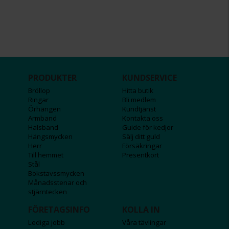
PRODUKTER
KUNDSERVICE
Bröllop
Hitta butik
Ringar
Bli medlem
Örhängen
Kundtjänst
Armband
Kontakta oss
Halsband
Guide för kedjor
Hängsmycken
Sälj ditt guld
Herr
Försäkringar
Till hemmet
Presentkort
Stål
Bokstavssmycken
Månadsstenar och
stjärntecken
FÖRETAGSINFO
KOLLA IN
Lediga jobb
Våra tävlingar