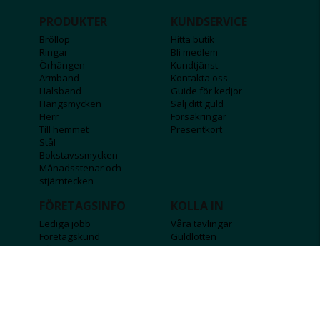
PRODUKTER
KUNDSERVICE
Bröllop
Hitta butik
Ringar
Bli medlem
Örhängen
Kundtjänst
Armband
Kontakta oss
Halsband
Guide för kedjor
Hängsmycken
Sälj ditt guld
Herr
Försäkringar
Till hemmet
Presentkort
Stål
Bokstavssmycken
Månadsstenar och
stjärntecken
FÖRETAGSINFO
KOLLA IN
Lediga jobb
Våra tävlingar
Företagskund
Guldlotten
Affiliateinformation
Graverbara produkter
Integritetspolicy
Rosa Bandet
Köpvillkor
Wolt
Tips & råd
Black Friday
Bröllopsmässa