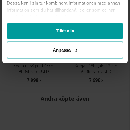
Dessa kan i sin tur kombinera informationen med annan
information som du har tillhandahållit eller som de har
samlat in när du har använt deras tjänster.
Tillåt alla
Anpassa
Kedja i 18K guld 45cm
Kedja i 18K guld 42 cm
ALBREKTS GULD
ALBREKTS GULD
7 998:-
7 698:-
Andra köpte även