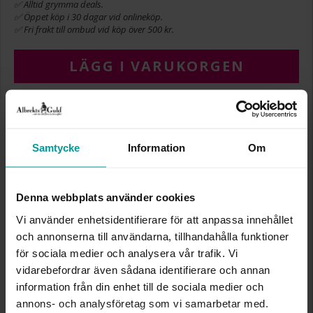
✅ Alltid grymma deals.
✅ Öppet köp i 30 dagar vid onlineköp.
✅ Fri frakt till ombud vid köp över 500 kr.
LÄGG I VARUKORGEN
INFO
Samtycke
Information
Om
BREDD CA (MM)
1.2
HÖJD CA (MM)
0.7
LÄNGD CA (CM)
45
Denna webbplats använder cookies
VARUMÄRKE
Albrekts Guld
Vi använder enhetsidentifierare för att anpassa innehållet
MATERIAL
Vitt guld
och annonserna till användarna, tillhandahålla funktioner
ÄDELMETALL
18K Gold
KEDJEMODELL
Curb chain
för sociala medier och analysera vår trafik. Vi
VIKT CA (GRAM)
2.6
vidarebefordrar även sådana identifierare och annan
information från din enhet till de sociala medier och
annons- och analysföretag som vi samarbetar med.
Liknande produkter