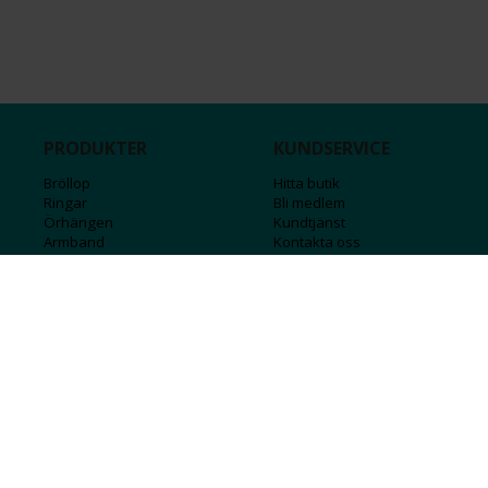
PRODUKTER
KUNDSERVICE
Bröllop
Hitta butik
Ringar
Bli medlem
Örhängen
Kundtjänst
Armband
Kontakta oss
Halsband
Guide för kedjor
Hängsmycken
Sälj ditt guld
Herr
Försäkringar
Till hemmet
Presentkort
Stål
Bokstavssmycken
Månadsstenar och stjärntecken