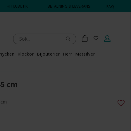
HITTA BUTIK
BETALNING & LEVERANS
FAQ
mycken
Klockor
Bijouterier
Herr
Matsilver
45 cm
 cm