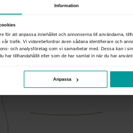
Information
BREDD CA (MM)
LÄNGD CA (CM)
cookies
VARUMÄRKE
MATERIAL
e för att anpassa innehållet och annonserna till användarna, tillh
ÄDELMETALL
vår trafik. Vi vidarebefordrar även sådana identifierare och anna
KEDJEMODELL
nnons- och analysföretag som vi samarbetar med. Dessa kan i sin
VIKT CA (GRAM)
har tillhandahållit eller som de har samlat in när du har använt 
Liknande produkter
Anpassa
Kalasdeal