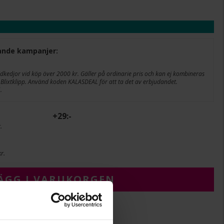
ljande kampanjer:
edjor vid köp över 2000 kr. Gäller på ordinarie pris och kan ej kombineras
Blixtklipp. Använd koden KALASDEAL för att ta det av erbjudandet.
.
+
29:-
.
r.
ÄGG I VARUKORGEN