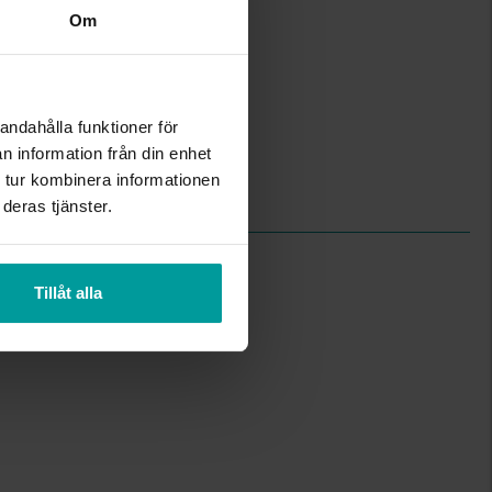
Om
1.25
45
Albrekts Guld
Guld
andahålla funktioner för
18K Gold
n information från din enhet
Singapore
 tur kombinera informationen
1,30
deras tjänster.
Tillåt alla