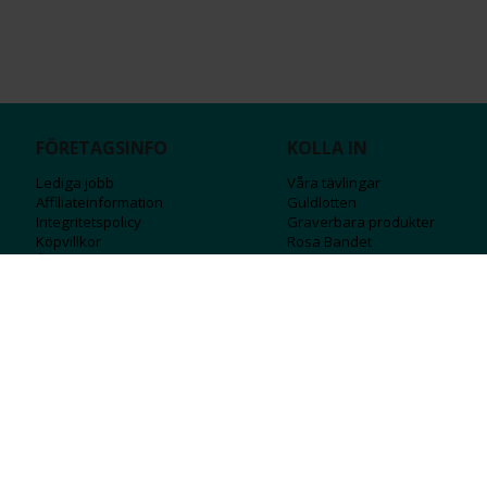
FÖRETAGSINFO
KOLLA IN
Lediga jobb
Våra tävlingar
Affiliateinformation
Guldlotten
Integritetspolicy
Graverbara produ
kter
Köpvillkor
Rosa Bandet
Ångra Köp
Wolt
Tips & råd
Black Friday
Bröllopsmässa
Alla erbjudanden