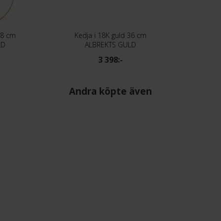
38 cm
Kedja i 18K guld 36 cm
LD
ALBREKTS GULD
3 398:-
Andra köpte även