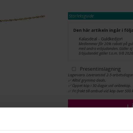
Storleksguide
Den här artikeln ingår i fö
Kalasdeal - Guldkedjor!
Medlemmar får 20% rabatt på guldk
med andra erbjudanden. Gäller ej 
Erbjudandet gäller t.o.m. 9/8 2026
Presentinslagning
Lagervara. Leveranstid 2-5 arbetsdagar
✅ Alltid grymma deals.
✅ Öppet köp i 30 dagar vid onlineköp.
✅ Fri frakt till ombud vid köp över 500 k
L
INFO