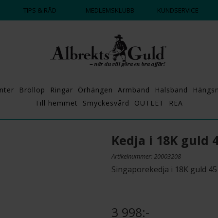
DAGS ATT POPPA?
💍💘
TIPS & RÅD
MEDLEMSKLUBB
KUNDSERVICE
nter
Bröllop
Ringar
Örhängen
Armband
Halsband
Hängs
Till hemmet
Smyckesvård
OUTLET
REA
Kedja i 18K guld 
Artikelnummer: 20003208
Singaporekedja i 18K guld 45
3 998:-