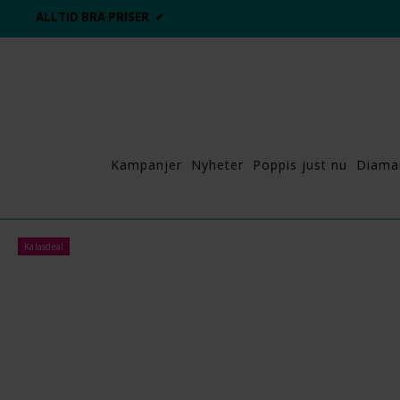
ALLTID BRA PRISER ✔
Kampanjer
Nyheter
Poppis just nu
Diama
Kalasdeal