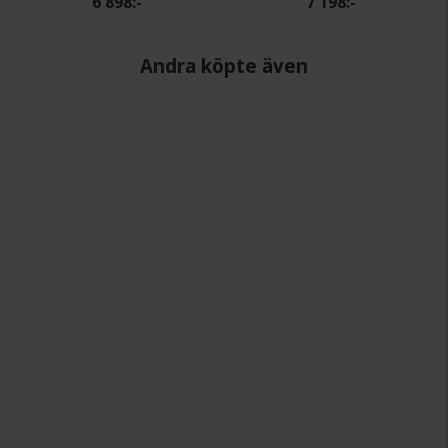
6 898:-
7 198:-
Andra köpte även