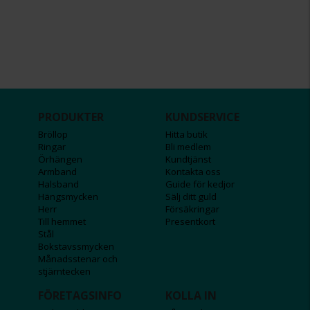
PRODUKTER
KUNDSERVICE
Bröllop
Hitta butik
Ringar
Bli medlem
Örhängen
Kundtjänst
Armband
Kontakta oss
Halsband
Guide för kedjor
Hängsmycken
Sälj ditt guld
Herr
Försäkringar
Till hemmet
Presentkort
Stål
Bokstavssmycken
Månadsstenar och
stjärntecken
FÖRETAGSINFO
KOLLA IN