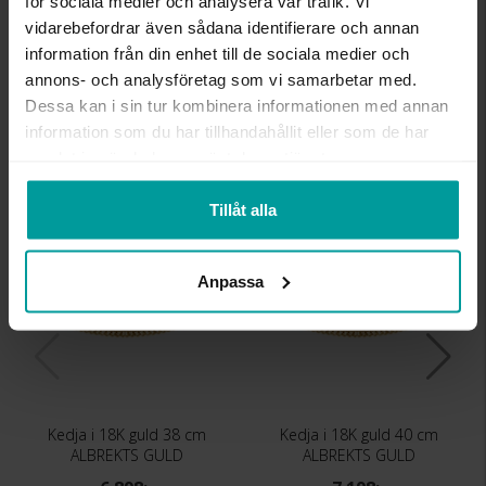
LÄNGD CA (CM)
45
för sociala medier och analysera vår trafik. Vi
VARUMÄRKE
Albrekts Guld
vidarebefordrar även sådana identifierare och annan
MATERIAL
Guld
information från din enhet till de sociala medier och
ÄDELMETALL
18K Gold
annons- och analysföretag som vi samarbetar med.
KEDJEMODELL
Curb chain
Dessa kan i sin tur kombinera informationen med annan
VIKT CA (GRAM)
2.7
information som du har tillhandahållit eller som de har
samlat in när du har använt deras tjänster.
Liknande produkter
Tillåt alla
Kalasdeal
Kalasdeal
Anpassa
Kedja i 18K guld 38 cm
Kedja i 18K guld 40 cm
ALBREKTS GULD
ALBREKTS GULD