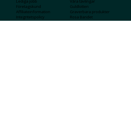
Lediga jobb
Våra tävlingar
Företagskund
Guldlotten
Affiliateinformation
Graverbara produkter
Integritetspolicy
Rosa Bandet
Köpvillkor
Wolt
Tips & råd
Black Friday
Bröllopsmässa
Alla erbjudanden
FÖLJ OSS
MISSA INGA DEALS!
SKICKA
Jag godkänner att personlig information
sparas och används för att få nyhetsbrev
Jag godkänner att ta emot information om