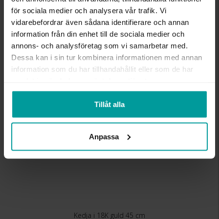
VARUMÄRKE
Albrekts Guld
för sociala medier och analysera vår trafik. Vi
MATERIAL
Guld
ÄDELMETALL
18K Gold
vidarebefordrar även sådana identifierare och annan
KEDJEMODELL
Figaro
information från din enhet till de sociala medier och
VIKT CA (GRAM)
2,0
annons- och analysföretag som vi samarbetar med.
Dessa kan i sin tur kombinera informationen med annan
information som du har tillhandahållit eller som de har
Liknande produkter
samlat in när du har använt deras tjänster.
Kalasdeal
Tillåt alla
Anpassa
Kedja i 18K guld 45 cm