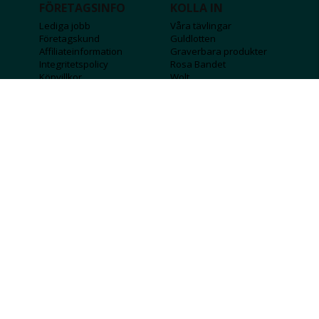
FÖRETAGSINFO
KOLLA IN
Lediga jobb
Våra tävlingar
Företagskund
Guldlotten
Affiliateinformation
Graverbara produkter
Integritetspolicy
Rosa Bandet
Köpvillkor
Wolt
Tips & råd
Black Friday
Bröllopsmässa
Alla erbjudanden
FÖLJ OSS
MISSA INGA DEALS!
SKICKA
Jag godkänner att personlig information
sparas och används för att få nyhetsbrev