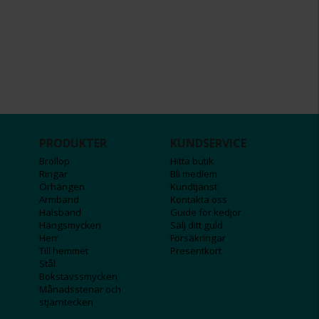
PRODUKTER
KUNDSERVICE
Bröllop
Hitta butik
Ringar
Bli medlem
Örhängen
Kundtjänst
Armband
Kontakta oss
Halsband
Guide för kedjor
Hängsmycken
Sälj ditt guld
Herr
Försäkringar
Till hemmet
Presentkort
Stål
Bokstavssmycken
Månadsstenar och
stjärntecken