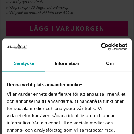
✅ Alltid grymma deals.
✅ Öppet köp i 30 dagar vid onlineköp.
✅ Fri frakt till ombud vid köp över 500 kr.
LÄGG I VARUKORGEN
INFO
Samtycke
Information
Om
BREDD CA (MM)
1.1
HÖJD CA (MM)
1.1
LÄNGD CA (CM)
70
Denna webbplats använder cookies
VARUMÄRKE
Albrekts Guld
Vi använder enhetsidentifierare för att anpassa innehållet
MATERIAL
Guld
och annonserna till användarna, tillhandahålla funktioner
ÄDELMETALL
18K Gold
KEDJEMODELL
Box chain
för sociala medier och analysera vår trafik. Vi
VIKT CA (GRAM)
7.73
vidarebefordrar även sådana identifierare och annan
information från din enhet till de sociala medier och
annons- och analysföretag som vi samarbetar med.
Liknande produkter