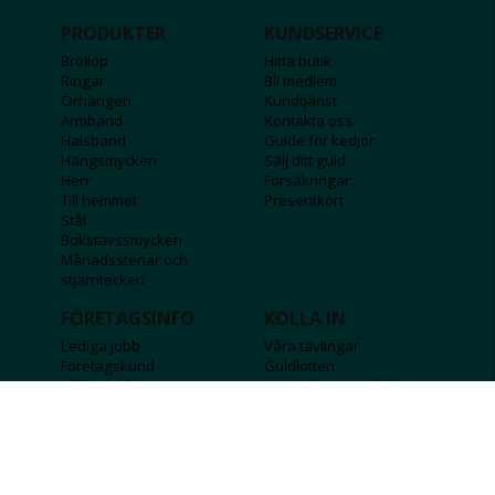
PRODUKTER
KUNDSERVICE
Bröllop
Hitta butik
Ringar
Bli medlem
Örhängen
Kundtjänst
Armband
Kontakta oss
Halsband
Guide för kedjor
Hängsmycken
Sälj ditt guld
Herr
Försäkringar
Till hemmet
Presentkort
Stål
Bokstavssmycken
Månadsstenar och
stjärntecken
FÖRETAGSINFO
KOLLA IN
Lediga jobb
Våra tävlingar
Företagskund
Guldlotten
Affiliateinformation
Graverbara produkter
Integritetspolicy
Rosa Bandet
Köpvillkor
Wolt
Tips & råd
Black Friday
Bröllopsmässa