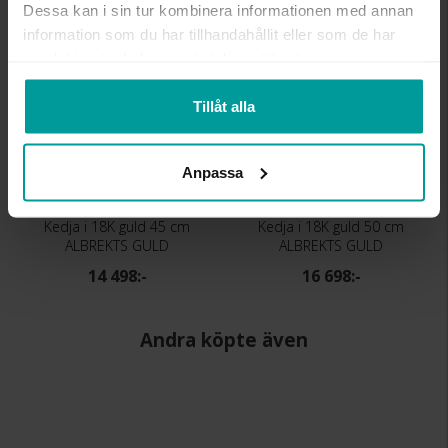
Dessa kan i sin tur kombinera informationen med annan
information som du har tillhandahållit eller som de har
samlat in när du har använt deras tjänster.
Tillåt alla
Anpassa
Kedja i 18K guld 45 cm
Kedja i 18K guld 50 cm
ALBREKTS GULD
ALBREKTS GULD
14 498:-
16 698:-
Andra köpte även