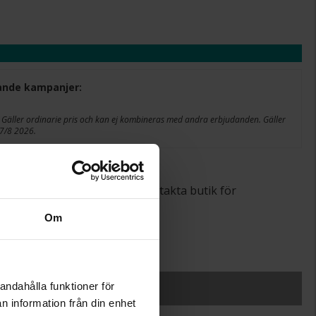
ljande kampanjer:
 Gäller ordinarie pris och kan ej kombineras med andra erbjudanden. Gäller
 17/8 2026.
+
29:-
lut i webbshoppen. Vänligen kontakta butik för
Om
.
r.
SLUT I LAGER
andahålla funktioner för
n information från din enhet