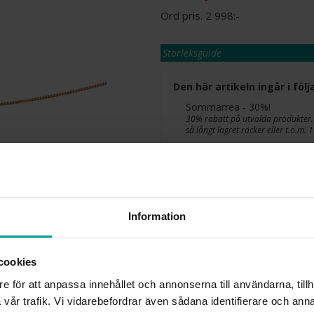
2 998:-
Storleksguide
Den här artikeln ingår i fö
Sommarrea - 30%!
30% rabatt på utvalda produkter.
så långt lagret räcker eller t.o.m.
Presentinslagning
Denna artikel är tillfälligt s
information om lagersaldo.
Information
Lagervara. Leveranstid 2-5 arbetsdagar
✅ Alltid grymma deals.
✅ Öppet köp i 30 dagar vid onlineköp.
✅ Fri frakt till ombud vid köp över 500 k
cookies
e för att anpassa innehållet och annonserna till användarna, tillh
vår trafik. Vi vidarebefordrar även sådana identifierare och anna