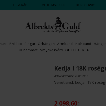
DAGS ATT POPPA?
💍💘
TIPS & RÅD
MEDLEMSKLUBB
KUNDSERVICE
nter
Bröllop
Ringar
Örhängen
Armband
Halsband
Hängs
Till hemmet
Smyckesvård
OUTLET
REA
Kedja i 18K roség
Artikelnummer: 20002907
Venetiansk kedja i 18K rosé
2 098,60:-