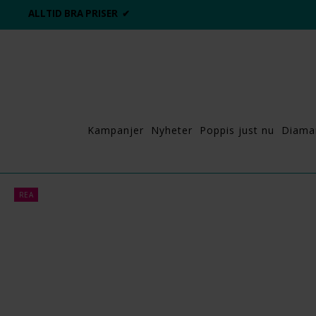
ALLTID BRA PRISER ✔
Kampanjer
Nyheter
Poppis just nu
Diama
REA