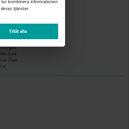
 tur kombinera informationen
deras tjänster.
1
1
Tillåt alla
45
Albrekts Guld
Roséguld
18K Gold
Box chain
2,4