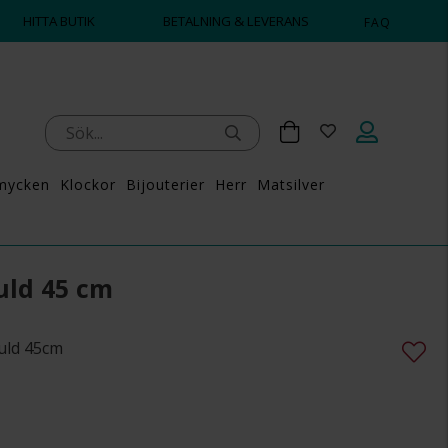
HITTA BUTIK
BETALNING & LEVERANS
FAQ
mycken
Klockor
Bijouterier
Herr
Matsilver
uld 45 cm
guld 45cm