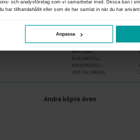
nnons- och analysföretag som vi samarbetar med. Dessa kan i sin
INFO
har tillhandahållit eller som de har samlat in när du har använt 
BREDD CA (MM)
HÖJD CA (MM)
Anpassa
LÄNGD CA (CM)
VARUMÄRKE
MATERIAL
ÄDELMETALL
KEDJEMODELL
VIKT CA (GRAM)
Andra köpte även