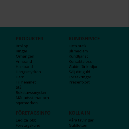
PRODUKTER
KUNDSERVICE
Bröllop
Hitta butik
Ringar
Bli medlem
Örhängen
Kundtjänst
Armband
Kontakta oss
Halsband
Guide för kedjor
Hängsmycken
Sälj ditt guld
Herr
Försäkringar
Till hemmet
Presentkort
Stål
Bokstavssmycken
Månadsstenar och
stjärntecken
FÖRETAGSINFO
KOLLA IN
Lediga jobb
Våra tävlingar
Företagskund
Guldlotten