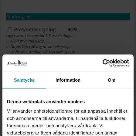
Storleksguide
Presentinslagning
+
29:-
Lagervara. Leveranstid 2-5 arbetsdagar.
✅ Alltid grymma deals.
✅ Öppet köp i 30 dagar vid onlineköp.
✅ Fri frakt till ombud vid köp över 500 kr.
LÄGG I VARUKORGEN
Samtycke
Information
Om
INFO
Denna webbplats använder cookies
BREDD CA (MM)
1,0
Vi använder enhetsidentifierare för att anpassa innehållet
LÄNGD CA (CM)
120,0+10,0
och annonserna till användarna, tillhandahålla funktioner
VARUMÄRKE
Albrekts Guld
för sociala medier och analysera vår trafik. Vi
MATERIAL
Silver
vidarebefordrar även sådana identifierare och annan