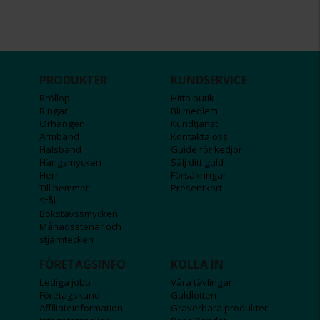
PRODUKTER
KUNDSERVICE
Bröllop
Hitta butik
Ringar
Bli medlem
Örhängen
Kundtjänst
Armband
Kontakta oss
Halsband
Guide för kedjor
Hängsmycken
Sälj ditt guld
Herr
Försäkringar
Till hemmet
Presentkort
Stål
Bokstavssmycken
Månadsstenar och
stjärntecken
FÖRETAGSINFO
KOLLA IN
Lediga jobb
Våra tävlingar
Företagskund
Guldlotten
Affiliateinformation
Graverbara produkter