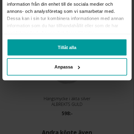
information från din enhet till de sociala medier och
annons- och analysföretag som vi samarbetar med.
Liknande produkter
Dessa kan i sin tur kombinera informationen med annan
information som du har tillhandahållit eller som de har
samlat in när du har använt deras tjänster.
Tillåt alla
Anpassa
Hängsmycke i äkta silver
ALBREKTS GULD
598:-
Andra köpte även