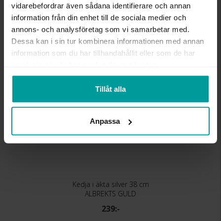
MATERIAL
Silver
vidarebefordrar även sådana identifierare och annan
KEDJEMODELL
Curb chain
information från din enhet till de sociala medier och
annons- och analysföretag som vi samarbetar med.
Liknande produkter
Dessa kan i sin tur kombinera informationen med annan
information som du har tillhandahållit eller som de har
samlat in när du har använt deras tjänster.
Tillåt alla
Anpassa
Kedja i äkta silver 38 cm
ALBREKTS GULD
239:-