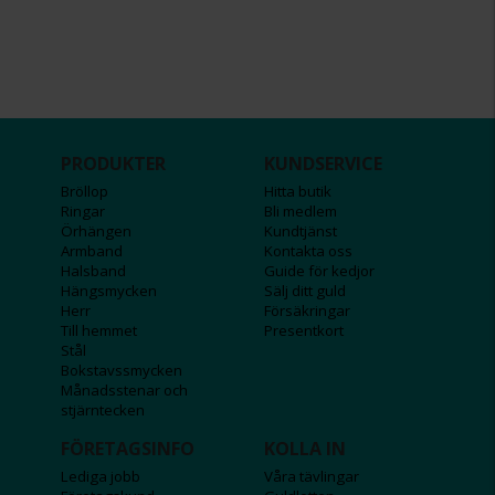
PRODUKTER
KUNDSERVICE
Bröllop
Hitta butik
Ringar
Bli medlem
Örhängen
Kundtjänst
Armband
Kontakta oss
Halsband
Guide för kedjor
Hängsmycken
Sälj ditt guld
Herr
Försäkringar
Till hemmet
Presentkort
Stål
Bokstavssmycken
Månadsstenar och
stjärntecken
FÖRETAGSINFO
KOLLA IN
Lediga jobb
Våra tävlingar