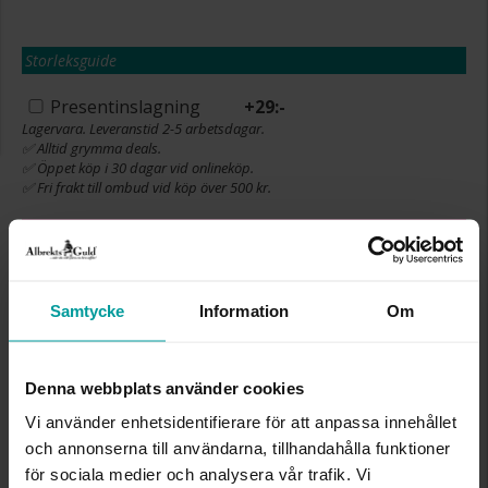
Storleksguide
Presentinslagning
+
29:-
Lagervara. Leveranstid 2-5 arbetsdagar.
✅ Alltid grymma deals.
✅ Öppet köp i 30 dagar vid onlineköp.
✅ Fri frakt till ombud vid köp över 500 kr.
LÄGG I VARUKORGEN
Samtycke
Information
Om
INFO
Denna webbplats använder cookies
BREDD CA (MM)
1,50
HÖJD CA (MM)
0,90
Vi använder enhetsidentifierare för att anpassa innehållet
LÄNGD CA (CM)
36
och annonserna till användarna, tillhandahålla funktioner
VARUMÄRKE
Albrekts Guld
för sociala medier och analysera vår trafik. Vi