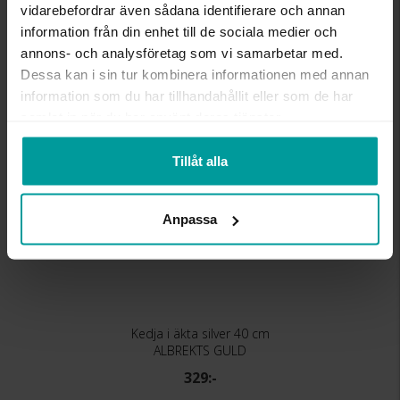
vidarebefordrar även sådana identifierare och annan
KEDJEMODELL
Curb chain
information från din enhet till de sociala medier och
annons- och analysföretag som vi samarbetar med.
Liknande produkter
Dessa kan i sin tur kombinera informationen med annan
information som du har tillhandahållit eller som de har
samlat in när du har använt deras tjänster.
Tillåt alla
Anpassa
Kedja i äkta silver 40 cm
ALBREKTS GULD
329:-