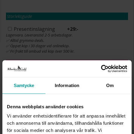
Storleksguide
Presentinslagning
+
29:-
Lagervara. Leveranstid 2-5 arbetsdagar.
✅ Alltid grymma deals.
✅ Öppet köp i 30 dagar vid onlineköp.
✅ Fri frakt till ombud vid köp över 500 kr.
LÄGG I VARUKORGEN
Samtycke
Information
Om
INFO
Denna webbplats använder cookies
BREDD CA (MM)
1,80
HÖJD CA (MM)
1,0
Vi använder enhetsidentifierare för att anpassa innehållet
LÄNGD CA (CM)
38
och annonserna till användarna, tillhandahålla funktioner
VARUMÄRKE
Albrekts Guld
för sociala medier och analysera vår trafik. Vi
MATERIAL
Silver