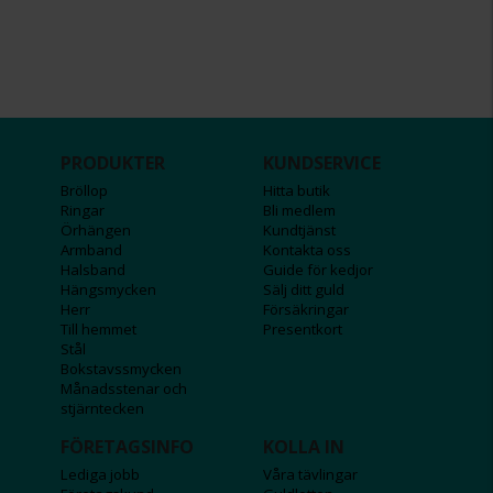
PRODUKTER
KUNDSERVICE
Bröllop
Hitta butik
Ringar
Bli medlem
Örhängen
Kundtjänst
Armband
Kontakta oss
Halsband
Guide för kedjor
Hängsmycken
Sälj ditt guld
Herr
Försäkringar
Till hemmet
Presentkort
Stål
Bokstavssmycken
Månadsstenar och
stjärntecken
FÖRETAGSINFO
KOLLA IN
Lediga jobb
Våra tävlingar