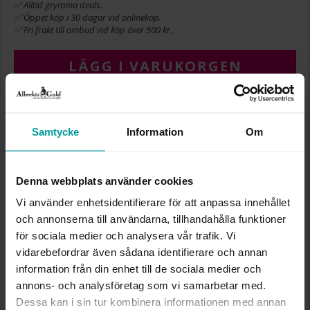
✅ Alltid grymma deals.
✅ Öppet köp i 30 dagar vid onlineköp.
✅ Fri frakt till ombud vid köp över 500 kr.
LÄGG I VARUKORGEN
INFO
Samtycke
Information
Om
BREDD CA (MM)
1,20
HÖJD CA (MM)
0,90
Denna webbplats använder cookies
LÄNGD CA (CM)
38
Vi använder enhetsidentifierare för att anpassa innehållet
VARUMÄRKE
Albrekts Guld
och annonserna till användarna, tillhandahålla funktioner
MATERIAL
Silver
för sociala medier och analysera vår trafik. Vi
KEDJEMODELL
Curb chain
vidarebefordrar även sådana identifierare och annan
information från din enhet till de sociala medier och
Liknande produkter
annons- och analysföretag som vi samarbetar med.
Dessa kan i sin tur kombinera informationen med annan