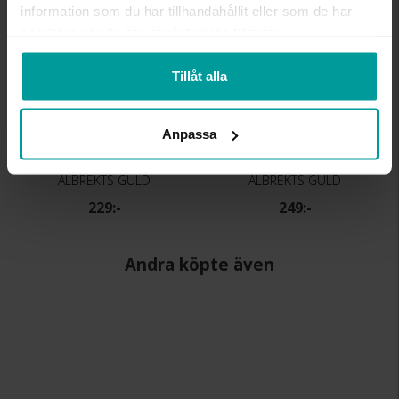
information som du har tillhandahållit eller som de har
samlat in när du har använt deras tjänster.
Tillåt alla
Anpassa
Kedja i äkta silver 36 cm
Kedja i äkta silver 40 cm
ALBREKTS GULD
ALBREKTS GULD
229:-
249:-
Andra köpte även