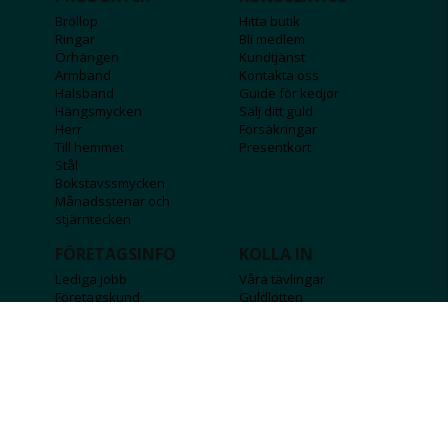
Bröllop
Hitta butik
Ringar
Bli medlem
Örhängen
Kundtjänst
Armband
Kontakta oss
Halsband
Guide för kedjor
Hängsmycken
Sälj ditt guld
Herr
Försäkringar
Till hemmet
Presentkort
Stål
Bokstavssmycken
Månadsstenar och
stjärntecken
FÖRETAGSINFO
KOLLA IN
Lediga jobb
Våra tävlingar
Företagskund
Guldlotten
Affiliateinformation
Graverbara produkter
Integritetspolicy
Rosa Bandet
Köpvillkor
Wolt
Tips & råd
Black Friday
Bröllopsmässa
Alla erbjudanden
FÖLJ OSS