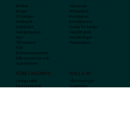
Bröllop
Hitta butik
Ringar
Bli medlem
Örhängen
Kundtjänst
Armband
Kontakta oss
Halsband
Guide för kedjor
Hängsmycken
Sälj ditt guld
Herr
Försäkringar
Till hemmet
Presentkort
Stål
Bokstavssmycken
Månadsstenar och
stjärntecken
FÖRETAGSINFO
KOLLA IN
Lediga jobb
Våra tävlingar
Företagskund
Guldlotten
Affiliateinformation
Graverbara produkter
Integritetspolicy
Rosa Bandet
Köpvillkor
Wolt
Tips & råd
Black Friday
Bröllopsmässa
Alla erbjudanden
FÖLJ OSS