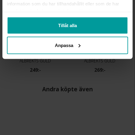
information som du har tillhandahållit eller som de har
samlat in när du har använt deras tjänster.
Tillåt alla
Anpassa
Kedja i äkta silver 40 cm
Kedja i äkta silver 45 cm
ALBREKTS GULD
ALBREKTS GULD
249:-
269:-
Andra köpte även