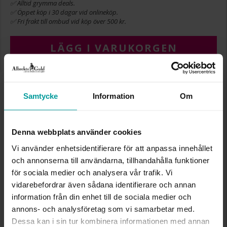
✅ Alltid grymma deals.
✅ Öppet köp i 30 dagar vid onlineköp.
✅ Fri frakt till ombud vid köp över 500 kr.
LÄGG I VARUKORGEN
INFO
Samtycke
Information
Om
BREDD CA (MM)
1,15
HÖJD CA (MM)
0,55
Denna webbplats använder cookies
LÄNGD CA (CM)
42
Vi använder enhetsidentifierare för att anpassa innehållet
VARUMÄRKE
Albrekts Guld
och annonserna till användarna, tillhandahålla funktioner
MATERIAL
Silver
KEDJEMODELL
Curb chain
för sociala medier och analysera vår trafik. Vi
vidarebefordrar även sådana identifierare och annan
information från din enhet till de sociala medier och
Liknande produkter
annons- och analysföretag som vi samarbetar med.
Dessa kan i sin tur kombinera informationen med annan