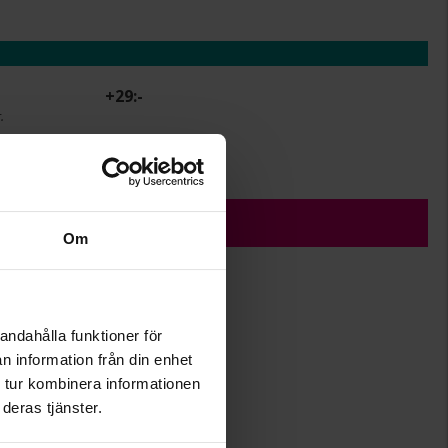
+
29:-
.
r.
ÄGG I VARUKORGEN
Om
andahålla funktioner för
45+5
n information från din enhet
Albrekts Guld
 tur kombinera informationen
Silver
deras tjänster.
Singapore