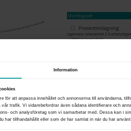
Storleksguide
Presentinslagning
Lagervara. Leveranstid 2-5 arbetsdagar
✅ Alltid grymma deals.
✅ Öppet köp i 30 dagar vid onlineköp.
✅ Fri frakt till ombud vid köp över 500 k
L
Information
cookies
INFO
e för att anpassa innehållet och annonserna till användarna, tillh
LÄNGD CA (CM)
vår trafik. Vi vidarebefordrar även sådana identifierare och anna
VARUMÄRKE
nnons- och analysföretag som vi samarbetar med. Dessa kan i sin
MATERIAL
har tillhandahållit eller som de har samlat in när du har använt 
KEDJEMODELL