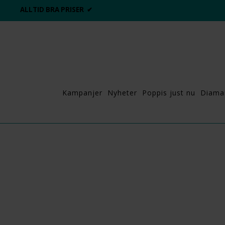
ALLTID BRA PRISER ✔
Kampanjer
Nyheter
Poppis just nu
Diama