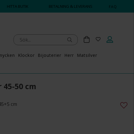
HITTA BUTIK
BETALNING & LEVERANS
FAQ
mycken
Klockor
Bijouterier
Herr
Matsilver
r 45-50 cm
 45+5 cm