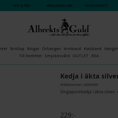
DAGS ATT POPPA?
💍💘
TIPS & RÅD
MEDLEMSKLUBB
KUNDSERVICE
nter
Bröllop
Ringar
Örhängen
Armband
Halsband
Hängs
Till hemmet
Smyckesvård
OUTLET
REA
Kedja i äkta silve
Artikelnummer: 20006560
Singaporekedja i äkta silver.
229:-