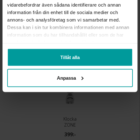
MATERIAL
Roséguld
vidarebefordrar även sådana identifierare och annan
KLOCKARMBAND
Metall
information från din enhet till de sociala medier och
annons- och analysföretag som vi samarbetar med.
Dessa kan i sin tur kombinera informationen med annan
Liknande produkter
information som du har tillhandahållit eller som de har
samlat in när du har använt deras tjänster.
Tillåt alla
Anpassa
Klocka
ZONE
399:-