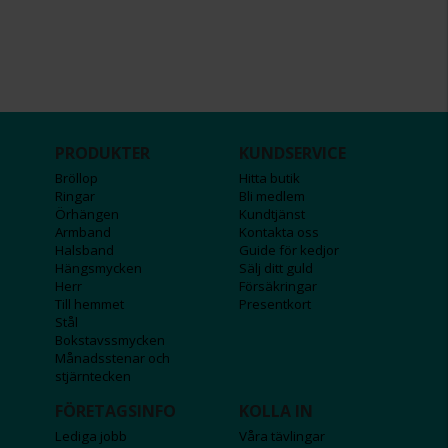
PRODUKTER
KUNDSERVICE
Bröllop
Hitta butik
Ringar
Bli medlem
Örhängen
Kundtjänst
Armband
Kontakta oss
Halsband
Guide för kedjor
Hängsmycken
Sälj ditt guld
Herr
Försäkringar
Till hemmet
Presentkort
Stål
Bokstavssmycken
Månadsstenar och
stjärntecken
FÖRETAGSINFO
KOLLA IN
Lediga jobb
Våra tävlingar