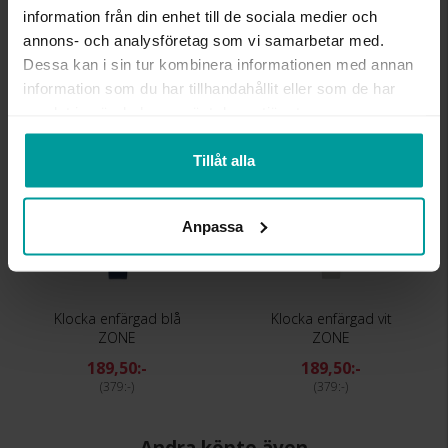
MATERIAL
Metall, Guldfärgad
information från din enhet till de sociala medier och
KLOCKARMBAND
Imiterat läder
annons- och analysföretag som vi samarbetar med.
Dessa kan i sin tur kombinera informationen med annan
information som du har tillhandahållit eller som de har
Liknande produkter
samlat in när du har använt deras tjänster.
REA
REA
Tillåt alla
Anpassa
Klocka enfärgad blå
Klocka enfärgad vit
ZONE
ZONE
189,50:-
189,50:-
379:-
379:-
Andra köpte även