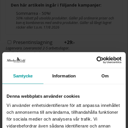
Den här artikeln ingår i följande kampanjer:
Sommarrea - 50%!
50% rabatt på utvalda produkter. Gäller på ordinarie priser och
kan ej kombineras med andra produkter. Gäller så långt lagret
räcker eller t.o.m. 17/8 2026
Presentinslagning
+
29:-
Lagervara. Leveranstid 2-5 arbetsdagar.
✅ Alltid grymma deals.
✅ Öppet köp i 30 dagar vid onlineköp.
✅ Fri frakt till ombud vid köp över 500 kr.
Samtycke
Information
Om
LÄGG I VARUKORGEN
Denna webbplats använder cookies
INFO
Vi använder enhetsidentifierare för att anpassa innehållet
och annonserna till användarna, tillhandahålla funktioner
BOETT CA (MM)
35
för sociala medier och analysera vår trafik. Vi
VARUMÄRKE
Zone
vidarebefordrar även sådana identifierare och annan