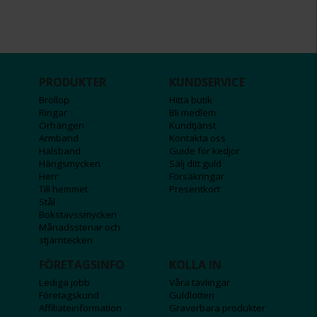
PRODUKTER
KUNDSERVICE
Bröllop
Hitta butik
Ringar
Bli medlem
Örhängen
Kundtjänst
Armband
Kontakta oss
Halsband
Guide för kedjor
Hängsmycken
Sälj ditt guld
Herr
Försäkringar
Till hemmet
Presentkort
Stål
Bokstavssmycken
Månadsstenar och
stjärntecken
FÖRETAGSINFO
KOLLA IN
Lediga jobb
Våra tävlingar
Företagskund
Guldlotten
Affiliateinformation
Graverbara produkter