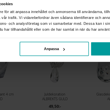
cookies
VARUMÄRKE
MATERIAL
e för att anpassa innehållet och annonserna till användarna, tillh
vår trafik. Vi vidarebefordrar även sådana identifierare och anna
nnons- och analysföretag som vi samarbetar med. Dessa kan i sin
Liknande produkter
har tillhandahållit eller som de har samlat in när du har använt 
Anpassa
ant 4 cm
Juldekoration
Glasdek
LD
ALBREKTS GULD
A
49,50:-