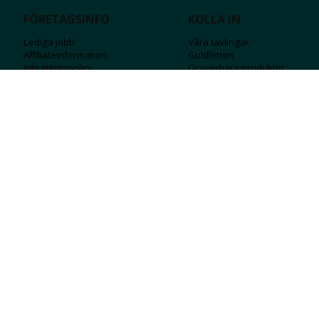
FÖRETAGSINFO
KOLLA IN
Lediga jobb
Våra tävlingar
Affiliateinformation
Guldlotten
Integritetspolicy
Graverbara produ
kter
Köpvillkor
Rosa Bandet
Ångra Köp
Wolt
Tips & råd
Black Friday
Bröllopsmässa
Alla erbjudanden