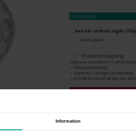
Storleksguide
Den här artikeln ingår i fö
Bästsäljare!
Presentinslagning
Lagervara. Leveranstid 2-5 arbetsdagar
✅ Alltid grymma deals.
✅ Öppet köp i 30 dagar vid onlineköp.
✅ Fri frakt till ombud vid köp över 500 k
L
INFO
Information
DIAMETER CA (CM)