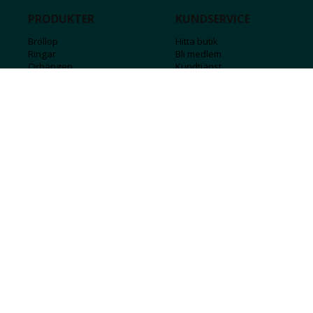
PRODUKTER
KUNDSERVICE
Bröllop
Hitta butik
Ringar
Bli medlem
Örhängen
Kundtjänst
Armband
Kontakta oss
Halsband
Guide för kedjor
Hängsmycken
Sälj ditt guld
Herr
Försäkringar
Till hemmet
Presentkort
Stål
Bokstavssmycken
Månadsstenar och stjärntecken