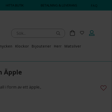
HITTA BUTIK
BETALNING & LEVERANS
FAQ
mycken
Klockor
Bijouterier
Herr
Matsilver
n Äpple
ll i form av ett äpple.,