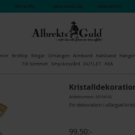
DAGS ATT POPPA?
💍💘
TIPS & RÅD
MEDLEMSKLUBB
KUNDSERVICE
nter
Bröllop
Ringar
Örhängen
Armband
Halsband
Hängs
Till hemmet
Smyckesvård
OUTLET
REA
Kristalldekoratio
Artikelnummer: 20154102
Fin dekoration i ofärgad krista
99,50:-