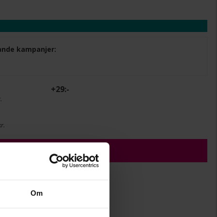
ljande kampanjer:
+
29:-
.
r.
ÄGG I VARUKORGEN
Om
6