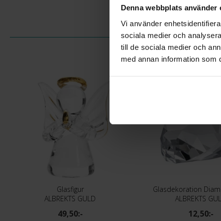
Denna webbplats använder 
Vi använder enhetsidentifierar
sociala medier och analysera 
till de sociala medier och a
med annan information som du 
Glasfigur
Glasdekoration Diam
ALBREKTS GULD
ALBREKTS GU
49,50:-
12,50:-