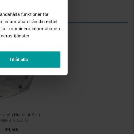
Albrekts Guld
Kristall,metall
andahålla funktioner för
n information från din enhet
 tur kombinera informationen
deras tjänster.
Tillåt alla
oration Diamant 8 cm
LBREKTS GULD
39,50:-