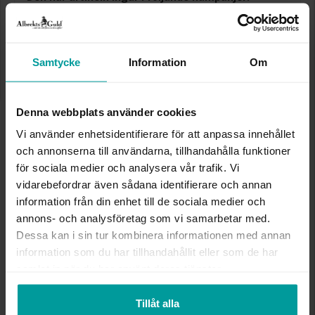
Sommarrea - 70%!
70% rabatt på utvalda produkter. Gäller på ordinarie priser och
kan ej kombineras med andra erbjudanden. Gäller så långt lagret
räcker eller t.o.m. 17/8 2026.
Samtycke
Information
Om
Presentinslagning
+
29:-
Lagervara. Leveranstid 2-5 arbetsdagar.
Denna webbplats använder cookies
✅ Alltid grymma deals.
✅ Öppet köp i 30 dagar vid onlineköp.
Vi använder enhetsidentifierare för att anpassa innehållet
✅ Fri frakt till ombud vid köp över 500 kr.
och annonserna till användarna, tillhandahålla funktioner
för sociala medier och analysera vår trafik. Vi
LÄGG I VARUKORGEN
vidarebefordrar även sådana identifierare och annan
information från din enhet till de sociala medier och
annons- och analysföretag som vi samarbetar med.
Dessa kan i sin tur kombinera informationen med annan
INFO
information som du har tillhandahållit eller som de har
samlat in när du har använt deras tjänster.
DIAMETER CA (CM)
6,8
HÖJD CA (CM)
8
Tillåt alla
VARUMÄRKE
Albrekts Guld