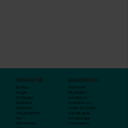
PRODUKTER
KUNDSERVICE
Bröllop
Hitta butik
Ringar
Bli medlem
Örhängen
Kundtjänst
Armband
Kontakta oss
Halsband
Guide för kedjor
Hängsmycken
Sälj ditt guld
Herr
Försäkringar
Till hemmet
Presentkort