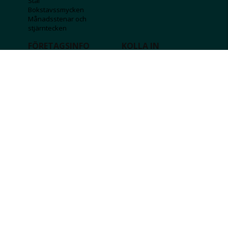
Stål
Bokstavssmycken
Månadsstenar och
stjärntecken
FÖRETAGSINFO
KOLLA IN
Lediga jobb
Våra tävlingar
Företagskund
Guldlotten
Affiliateinformation
Graverbara produkter
Integritetspolicy
Rosa Bandet
Köpvillkor
Wolt
Tips & råd
Black Friday
Bröllopsmässa
Alla erbjudanden
FÖLJ OSS
MISSA INGA DEALS!