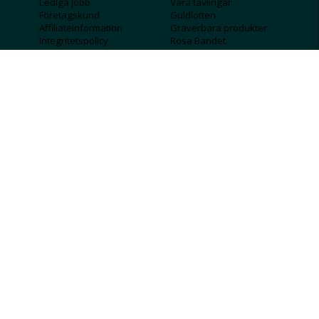
Lediga jobb
Våra tävlingar
Företagskund
Guldlotten
Affiliateinformation
Graverbara produkter
Integritetspolicy
Rosa Bandet
Köpvillkor
Wolt
Tips & råd
Black Friday
Bröllopsmässa
Alla erbjudanden
FÖLJ OSS
MISSA INGA DEALS!
SKICKA
Jag godkänner att personlig information
sparas och används för att få nyhetsbrev
Jag godkänner att ta emot information om