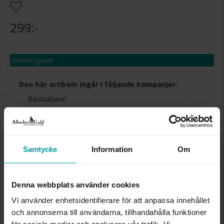
299:-
Storleksguide
Den här artikeln ingår i följande kampanjer:
Bästsäljare!
Presentinslagning
+
29:-
Lagervara. Leveranstid 2-5 arbetsdagar.
✅ Alltid grymma deals.
Samtycke
Information
Om
✅ Öppet köp i 30 dagar vid onlineköp.
✅ Fri frakt till ombud vid köp över 500 kr.
Denna webbplats använder cookies
LÄGG I VARUKORGEN
Vi använder enhetsidentifierare för att anpassa innehållet
och annonserna till användarna, tillhandahålla funktioner