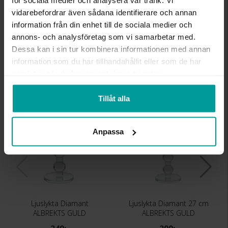
för sociala medier och analysera vår trafik. Vi
INFO
vidarebefordrar även sådana identifierare och annan
information från din enhet till de sociala medier och
HÖJD CA (CM)
36
annons- och analysföretag som vi samarbetar med.
VARUMÄRKE
Albrekts Guld
Dessa kan i sin tur kombinera informationen med annan
MATERIAL
Kristall,metall
information som du har tillhandahållit eller som de har
samlat in när du har använt deras tjänster.
Liknande produkter
Tillåt alla
Bästsäljare
Anpassa
Ljuslykta Diamant
Ljuslykta Diamant 27 cm
ALBREKTS GULD
ALBREKTS GULD