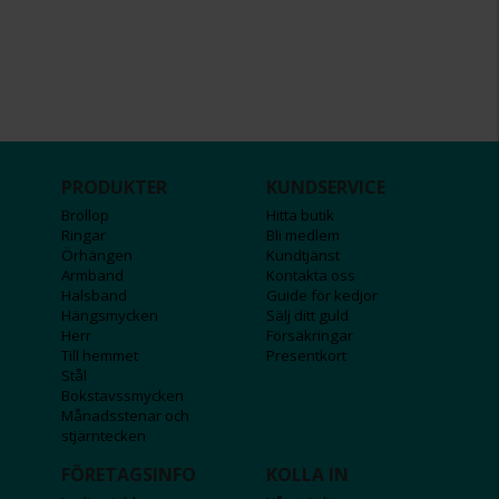
PRODUKTER
KUNDSERVICE
Bröllop
Hitta butik
Ringar
Bli medlem
Örhängen
Kundtjänst
Armband
Kontakta oss
Halsband
Guide för kedjor
Hängsmycken
Sälj ditt guld
Herr
Försäkringar
Till hemmet
Presentkort
Stål
Bokstavssmycken
Månadsstenar och
stjärntecken
FÖRETAGSINFO
KOLLA IN