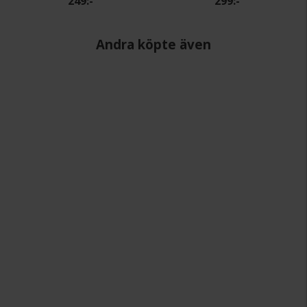
249:-
299:-
Andra köpte även