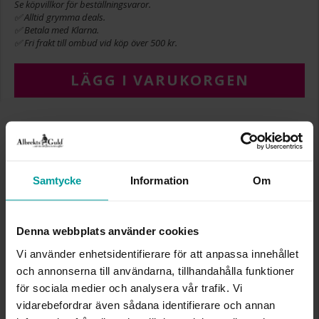
Se köpvillkor för beställningsvaror.
✅ Alltid grymma deals.
✅ Betala med Klarna.
✅ Fri frakt till ombud vid köp över 500 kr.
LÄGG I VARUKORGEN
Köpvillkor för beställningsvaror
Öppet köp, ångerrätt och bytesrätt gäller ej för
beställningsvaror, ringar från Albrekts by Schalins
samt graverade varor. Leveranstiden är 5-15
Samtycke
Information
Om
arbetsdagar för beställningsvaror. Läs mer om
ångerrätt och öppet köp i webbshoppen
här
.
Denna webbplats använder cookies
INFO
Vi använder enhetsidentifierare för att anpassa innehållet
LÄNGD CA (CM)
20.0
och annonserna till användarna, tillhandahålla funktioner
VARUMÄRKE
AB Gense
för sociala medier och analysera vår trafik. Vi
MODELL
711201
vidarebefordrar även sådana identifierare och annan
MATERIAL
Äkta silver