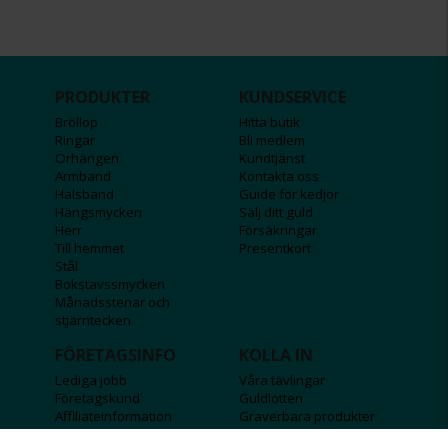
PRODUKTER
KUNDSERVICE
Bröllop
Hitta butik
Ringar
Bli medlem
Örhängen
Kundtjänst
Armband
Kontakta oss
Halsband
Guide för kedjor
Hängsmycken
Sälj ditt guld
Herr
Försäkringar
Till hemmet
Presentkort
Stål
Bokstavssmycken
Månadsstenar och
stjärntecken
FÖRETAGSINFO
KOLLA IN
Lediga jobb
Våra tävlingar
Företagskund
Guldlotten
Affiliateinformation
Graverbara produkter
Integritetspolicy
Rosa Bandet