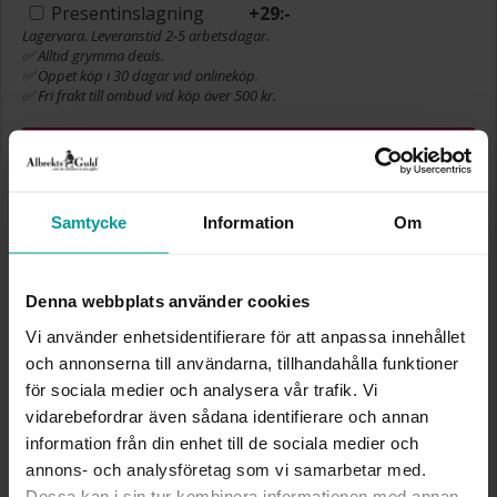
Presentinslagning
+
29:-
Lagervara. Leveranstid 2-5 arbetsdagar.
✅ Alltid grymma deals.
✅ Öppet köp i 30 dagar vid onlineköp.
✅ Fri frakt till ombud vid köp över 500 kr.
LÄGG I VARUKORGEN
Samtycke
Information
Om
INFO
Denna webbplats använder cookies
HÖJD CA (CM)
23
LÄNGD CA (CM)
23
Vi använder enhetsidentifierare för att anpassa innehållet
VARUMÄRKE
Albrekts Guld
och annonserna till användarna, tillhandahålla funktioner
MATERIAL
Papp
för sociala medier och analysera vår trafik. Vi
ÖVRIGT
28 sidor
vidarebefordrar även sådana identifierare och annan
information från din enhet till de sociala medier och
Liknande produkter
annons- och analysföretag som vi samarbetar med.
Dessa kan i sin tur kombinera informationen med annan