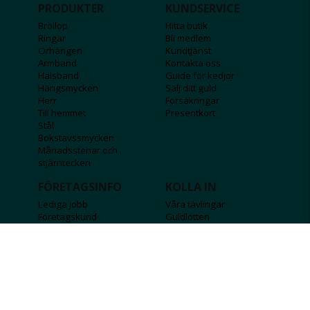
PRODUKTER
KUNDSERVICE
Bröllop
Hitta butik
Ringar
Bli medlem
Örhängen
Kundtjänst
Armband
Kontakta oss
Halsband
Guide för kedjor
Hängsmycken
Sälj ditt guld
Herr
Försäkringar
Till hemmet
Presentkort
Stål
Bokstavssmycken
Månadsstenar och
stjärntecken
FÖRETAGSINFO
KOLLA IN
Lediga jobb
Våra tävlingar
Företagskund
Guldlotten
Affiliateinformation
Graverbara produkter
Integritetspolicy
Rosa Bandet
Köpvillkor
Wolt
Tips & råd
Black Friday
Bröllopsmässa
Alla erbjudanden