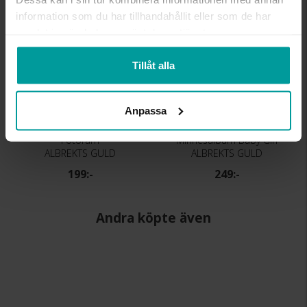
information som du har tillhandahållit eller som de har
samlat in när du har använt deras tjänster.
Tillåt alla
Anpassa
Fotoram
Minnesalbum Baby Girl
ALBREKTS GULD
ALBREKTS GULD
199:-
249:-
Andra köpte även