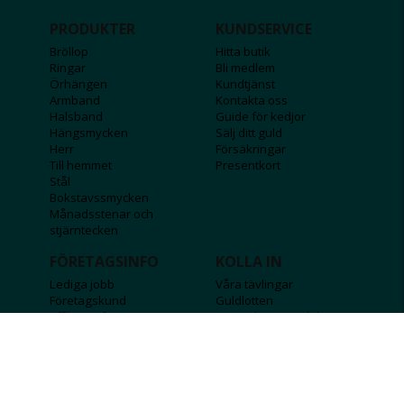
PRODUKTER
KUNDSERVICE
Bröllop
Hitta butik
Ringar
Bli medlem
Örhängen
Kundtjänst
Armband
Kontakta oss
Halsband
Guide för kedjor
Hängsmycken
Sälj ditt guld
Herr
Försäkringar
Till hemmet
Presentkort
Stål
Bokstavssmycken
Månadsstenar och
stjärntecken
FÖRETAGSINFO
KOLLA IN
Lediga jobb
Våra tävlingar
Företagskund
Guldlotten
Affiliateinformation
Graverbara produkter
Integritetspolicy
Rosa Bandet
Köpvillkor
Wolt
Tips & råd
Black Friday
Bröllopsmässa