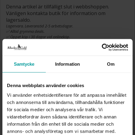
Denna artikel är tillfälligt slut i webbshoppen.
Vänligen kontakta butik för information om
lagersaldo.
Lagervara. Leveranstid 2-5 arbetsdagar.
✅ Alltid grymma deals.
✅ Öppet köp i 30 dagar vid onlineköp.
✅ Fri frakt till ombud vid köp över 500 kr.
SLUT I LAGER
Samtycke
Information
Om
INFO
Denna webbplats använder cookies
LÄNGD CA (CM)
10.6
Vi använder enhetsidentifierare för att anpassa innehållet
VARUMÄRKE
Gense
och annonserna till användarna, tillhandahålla funktioner
MODELL
711207
för sociala medier och analysera vår trafik. Vi
MATERIAL
Äkta silver
DETALJER
Design Studio GAB
vidarebefordrar även sådana identifierare och annan
information från din enhet till de sociala medier och
annons- och analysföretag som vi samarbetar med.