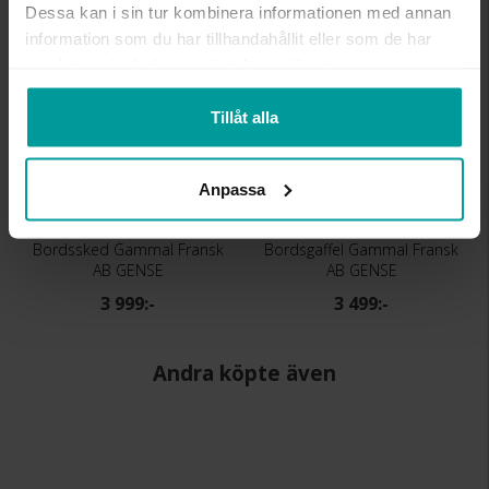
Liknande produkter
Dessa kan i sin tur kombinera informationen med annan
information som du har tillhandahållit eller som de har
samlat in när du har använt deras tjänster.
Tillåt alla
Anpassa
Bordssked Gammal Fransk
Bordsgaffel Gammal Fransk
AB GENSE
AB GENSE
3 999:-
3 499:-
Andra köpte även