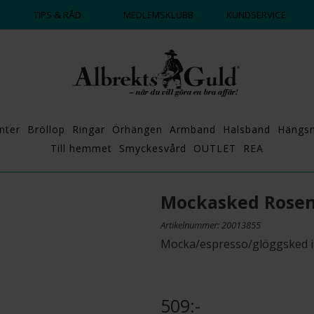
DAGS ATT POPPA?
💍💘
TIPS & RÅD
MEDLEMSKLUBB
KUNDSERVICE
nter
Bröllop
Ringar
Örhängen
Armband
Halsband
Hängs
Till hemmet
Smyckesvård
OUTLET
REA
Mockasked Rose
Artikelnummer: 20013855
Mocka/espresso/glöggsked i 
509:-