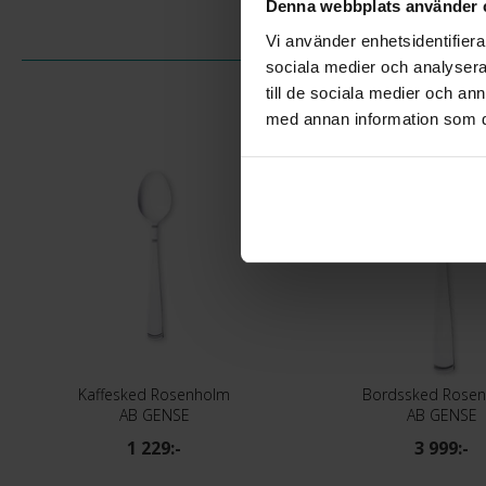
Denna webbplats använder 
Vi använder enhetsidentifierar
sociala medier och analysera 
till de sociala medier och a
med annan information som du 
Kaffesked Rosenholm
Bordssked Rose
AB GENSE
AB GENSE
1 229:-
3 999:-