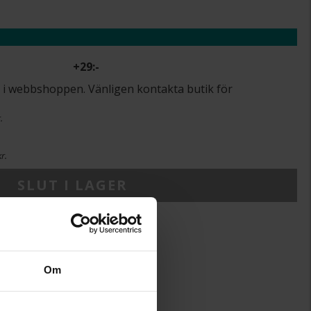
+
29:-
lut i webbshoppen. Vänligen kontakta butik för
.
r.
SLUT I LAGER
10.8
Om
Gense
713807