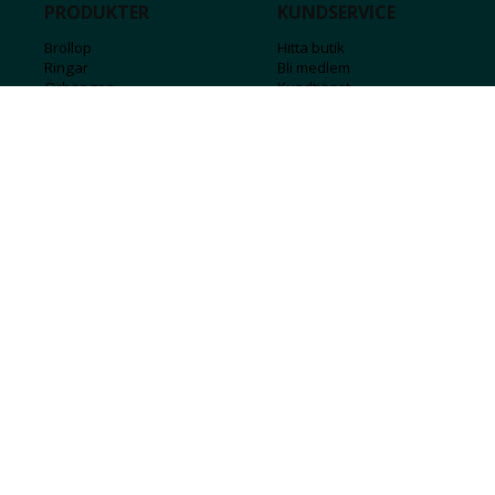
PRODUKTER
KUNDSERVICE
Bröllop
Hitta butik
Ringar
Bli medlem
Örhängen
Kundtjänst
Armband
Kontakta oss
Halsband
Guide för kedjor
Hängsmycken
Sälj ditt guld
Herr
Försäkringar
Till hemmet
Presentkort
Stål
Bokstavssmycken
Månadsstenar och stjärntecken