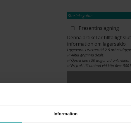
Storleksguide
Presentinslagning
Denna artikel är tillfälligt s
information om lagersaldo.
Lagervara. Leveranstid 2-5 arbetsdagar
✅ Alltid grymma deals.
✅ Öppet köp i 30 dagar vid onlineköp.
✅ Fri frakt till ombud vid köp över 500 k
INFO
LÄNGD CA (CM)
Information
VARUMÄRKE
MODELL