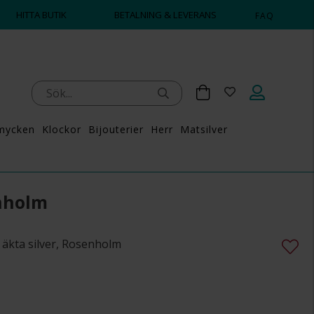
HITTA BUTIK
BETALNING & LEVERANS
FAQ
mycken
Klockor
Bijouterier
Herr
Matsilver
nholm
äkta silver, Rosenholm