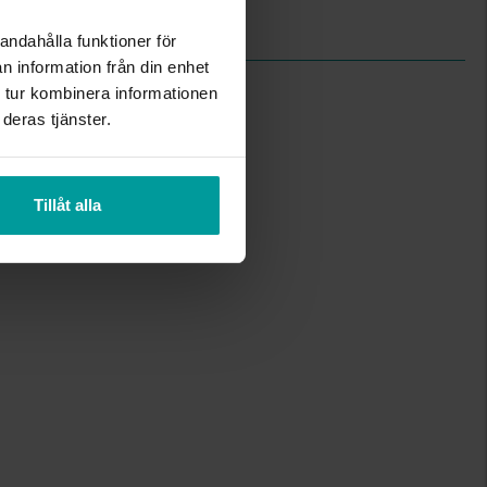
Äkta silver
Design Jacob Ängman
andahålla funktioner för
n information från din enhet
 tur kombinera informationen
deras tjänster.
Tillåt alla