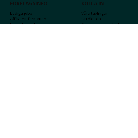
FÖRETAGSINFO
KOLLA IN
Lediga jobb
Våra tävlingar
Affiliateinformation
Guldlotten
Integritetspolicy
Graverbara produ
kter
Köpvillkor
Rosa Bandet
Ångra Köp
Wolt
Tips & råd
Black Friday
Bröllopsmässa
Alla erbjudanden