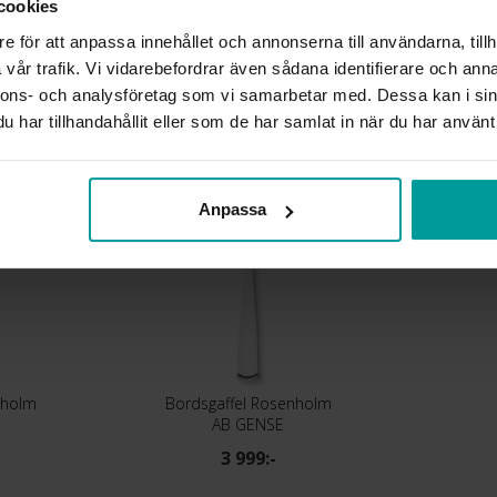
MATERIAL
cookies
DETALJER
e för att anpassa innehållet och annonserna till användarna, tillh
vår trafik. Vi vidarebefordrar även sådana identifierare och anna
Liknande produkter
nnons- och analysföretag som vi samarbetar med. Dessa kan i sin
har tillhandahållit eller som de har samlat in när du har använt 
Anpassa
nholm
Bordsgaffel Rosenholm
AB GENSE
3 999:-