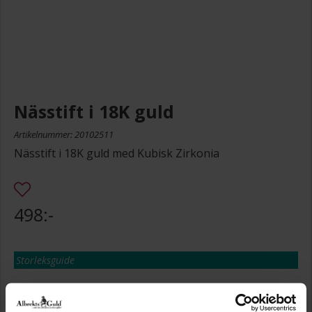
Nässtift i 18K guld
Artikelnummer: 20102511
Nässtift i 18K guld med Kubisk Zirkonia
498:-
Storleksguide
Presentinslagning
+
29:-
Lagervara. Leveranstid 2-5 arbetsdagar.