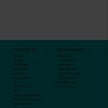
PRODUKTER
KUNDSERVICE
Bröllop
Hitta butik
Ringar
Bli medlem
Örhängen
Kundtjänst
Armband
Kontakta oss
Halsband
Guide för kedjor
Hängsmycken
Sälj ditt guld
Herr
Försäkringar
Till hemmet
Presentkort
Stål
Bokstavssmycken
Månadsstenar och
stjärntecken