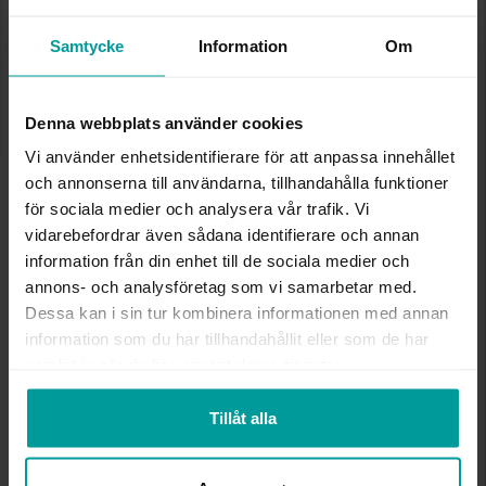
✅ Alltid grymma deals.
✅ Öppet köp i 30 dagar vid onlineköp.
✅ Fri frakt till ombud vid köp över 500 kr.
Samtycke
Information
Om
LÄGG I VARUKORGEN
Denna webbplats använder cookies
Vi använder enhetsidentifierare för att anpassa innehållet
och annonserna till användarna, tillhandahålla funktioner
INFO
för sociala medier och analysera vår trafik. Vi
vidarebefordrar även sådana identifierare och annan
DIAMETER CA (MM)
2,6
information från din enhet till de sociala medier och
LÄNGD CA (CM)
0,7
annons- och analysföretag som vi samarbetar med.
VARUMÄRKE
Albrekts Guld
Dessa kan i sin tur kombinera informationen med annan
MATERIAL
Guld
information som du har tillhandahållit eller som de har
ÄDELMETALL
18K Gold
samlat in när du har använt deras tjänster.
STEN/PÄRLA
Kubisk zirkonia
VIKT CA (GRAM)
0,1
Tillåt alla