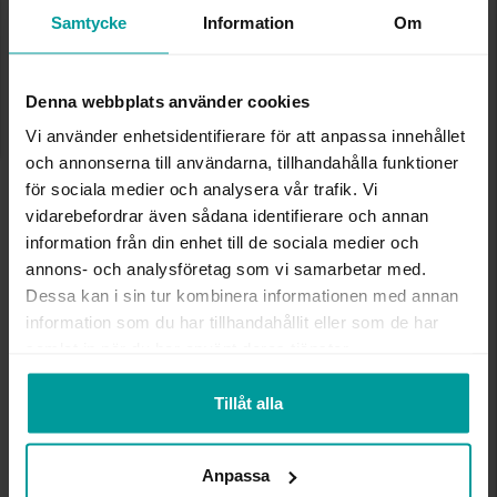
✅ Alltid grymma deals.
Samtycke
Information
Om
✅ Öppet köp i 30 dagar vid onlineköp.
✅ Fri frakt till ombud vid köp över 500 kr.
LÄGG I VARUKORGEN
Denna webbplats använder cookies
Vi använder enhetsidentifierare för att anpassa innehållet
och annonserna till användarna, tillhandahålla funktioner
för sociala medier och analysera vår trafik. Vi
INFO
vidarebefordrar även sådana identifierare och annan
information från din enhet till de sociala medier och
BREDD CA (MM)
6.0
annons- och analysföretag som vi samarbetar med.
HÖJD CA (MM)
7.0
Dessa kan i sin tur kombinera informationen med annan
VARUMÄRKE
Albrekts Guld
information som du har tillhandahållit eller som de har
MATERIAL
Silver
samlat in när du har använt deras tjänster.
STEN/PÄRLA
Kubisk zirkonia
Tillåt alla
Andra köpte även
Anpassa