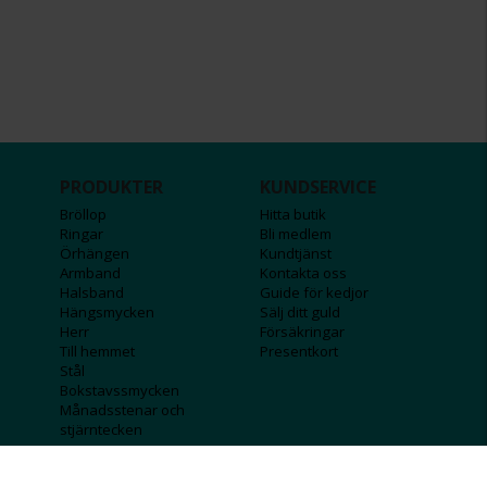
PRODUKTER
KUNDSERVICE
Bröllop
Hitta butik
Ringar
Bli medlem
Örhängen
Kundtjänst
Armband
Kontakta oss
Halsband
Guide för kedjor
Hängsmycken
Sälj ditt guld
Herr
Försäkringar
Till hemmet
Presentkort
Stål
Bokstavssmycken
Månadsstenar och
stjärntecken
FÖRETAGSINFO
KOLLA IN