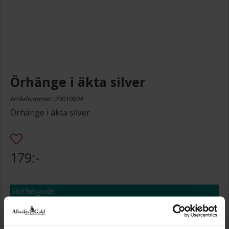
Örhänge i äkta silver
Artikelnummer: 20010004
Örhänge i äkta silver
179:-
Storleksguide
Presentinslagning
+
29:-
Lagervara. Leveranstid 2-5 arbetsdagar.