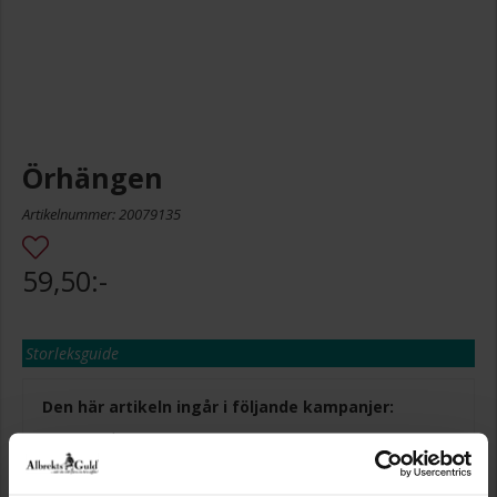
Örhängen
Artikelnummer: 20079135
59,50:-
Storleksguide
Den här artikeln ingår i följande kampanjer:
Bästsäljare!