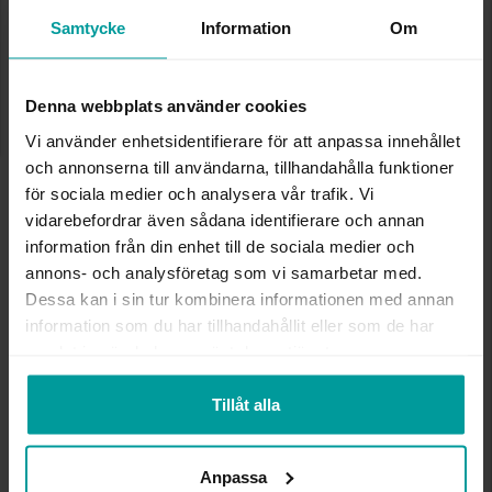
Presentinslagning
+
29:-
Lagervara. Leveranstid 2-5 arbetsdagar.
Samtycke
Information
Om
✅ Alltid grymma deals.
✅ Öppet köp i 30 dagar vid onlineköp.
✅ Fri frakt till ombud vid köp över 500 kr.
Denna webbplats använder cookies
LÄGG I VARUKORGEN
Vi använder enhetsidentifierare för att anpassa innehållet
och annonserna till användarna, tillhandahålla funktioner
för sociala medier och analysera vår trafik. Vi
vidarebefordrar även sådana identifierare och annan
INFO
information från din enhet till de sociala medier och
annons- och analysföretag som vi samarbetar med.
DIAMETER CA (MM)
11
Dessa kan i sin tur kombinera informationen med annan
VARUMÄRKE
Albrekts Guld
information som du har tillhandahållit eller som de har
MATERIAL
Metall
samlat in när du har använt deras tjänster.
STEN/PÄRLA
Kristall
Tillåt alla
Andra köpte även
Anpassa