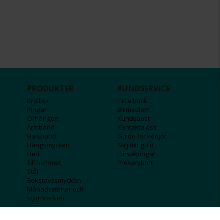
PRODUKTER
KUNDSERVICE
Bröllop
Hitta butik
Ringar
Bli medlem
Örhängen
Kundtjänst
Armband
Kontakta oss
Halsband
Guide för kedjor
Hängsmycken
Sälj ditt guld
Herr
Försäkringar
Till hemmet
Presentkort
Stål
Bokstavssmycken
Månadsstenar och
stjärntecken
FÖRETAGSINFO
KOLLA IN