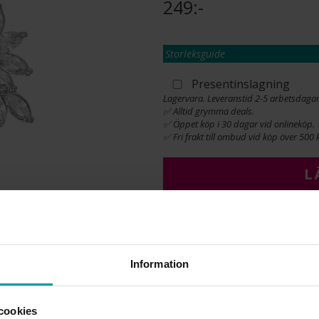
249:-
Storleksguide
Presentinslagning
Lagervara. Leveranstid 2-5 arbetsdagar
✅ Alltid grymma deals.
✅ Öppet köp i 30 dagar vid onlineköp.
✅ Fri frakt till ombud vid köp över 500 k
L
INFO
Information
DIAMETER CA (MM)
VARUMÄRKE
MATERIAL
cookies