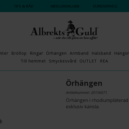
DAGS ATT POPPA?
💍💘
TIPS & RÅD
MEDLEMSKLUBB
KUNDSERVICE
nter
Bröllop
Ringar
Örhängen
Armband
Halsband
Hängs
Till hemmet
Smyckesvård
OUTLET
REA
Örhängen
Artikelnummer: 20156671
Örhängen i rhodiumpläterad 
exklusiv känsla.