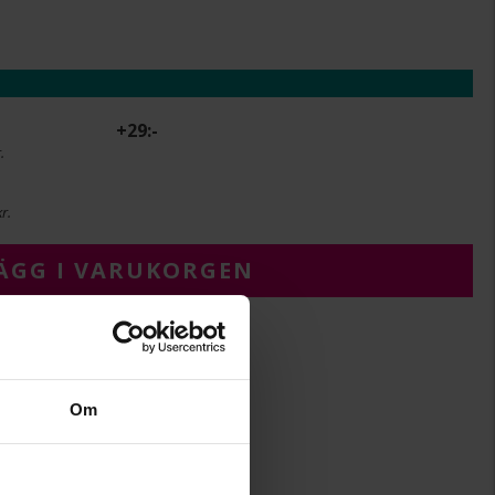
+
29:-
.
r.
ÄGG I VARUKORGEN
Om
35 x 22
Albrekts Guld
Rhodinerat,Brass