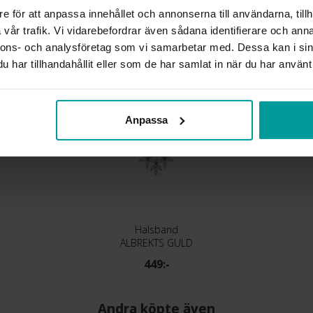
e för att anpassa innehållet och annonserna till användarna, tillh
Liknande produkter
vår trafik. Vi vidarebefordrar även sådana identifierare och anna
nnons- och analysföretag som vi samarbetar med. Dessa kan i sin
har tillhandahållit eller som de har samlat in när du har använt 
Anpassa
Halsband
ALBREKTS GULD
449:-
Andra köpte även