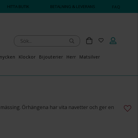
HITTA BUTIK
BETALNING & LEVERANS
FAQ
mycken
Klockor
Bijouterier
Herr
Matsilver
mässing. Örhängena har vita navetter och ger en