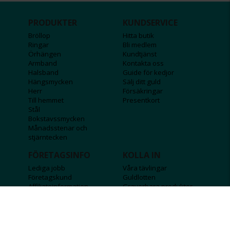
PRODUKTER
KUNDSERVICE
Bröllop
Hitta butik
Ringar
Bli medlem
Örhängen
Kundtjänst
Armband
Kontakta oss
Halsband
Guide för kedjor
Hängsmycken
Sälj ditt guld
Herr
Försäkringar
Till hemmet
Presentkort
Stål
Bokstavssmycken
Månadsstenar och
stjärntecken
FÖRETAGSINFO
KOLLA IN
Lediga jobb
Våra tävlingar
Företagskund
Guldlotten
Affiliateinformation
Graverbara produkter
Integritetspolicy
Rosa Bandet
Köpvillkor
Wolt
Tips & råd
Black Friday