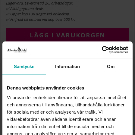
Lagervara. Leveranstid 2-5 arbetsdagar.
✅ Alltid grymma deals.
✅ Öppet köp i 30 dagar vid onlineköp.
✅ Fri frakt till ombud vid köp över 500 kr.
LÄGG I VARUKORGEN
INFO
Samtycke
Information
Om
BREDD CA (MM)
8,0
HÖJD CA (MM)
37,0
Denna webbplats använder cookies
VARUMÄRKE
Albrekts Guld
MATERIAL
Silver,Rhodinerat
Vi använder enhetsidentifierare för att anpassa innehållet
STEN/PÄRLA
Kubisk zirkonia
och annonserna till användarna, tillhandahålla funktioner
för sociala medier och analysera vår trafik. Vi
vidarebefordrar även sådana identifierare och annan
Liknande produkter
information från din enhet till de sociala medier och
annons- och analysföretag som vi samarbetar med.