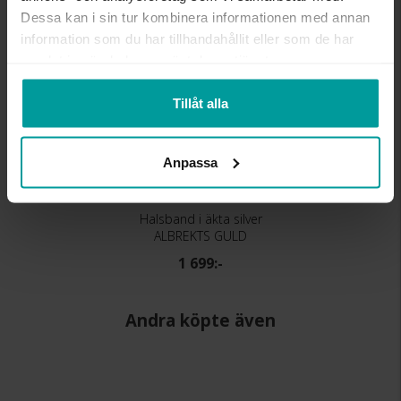
Dessa kan i sin tur kombinera informationen med annan
information som du har tillhandahållit eller som de har
samlat in när du har använt deras tjänster.
Tillåt alla
Anpassa
Halsband i äkta silver
ALBREKTS GULD
1 699:-
Andra köpte även