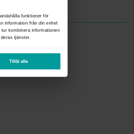
Kubisk zirkonia
0.75
andahålla funktioner för
n information från din enhet
 tur kombinera informationen
deras tjänster.
Tillåt alla