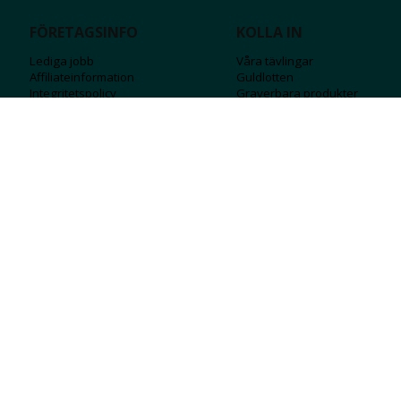
FÖRETAGSINFO
KOLLA IN
Lediga jobb
Våra tävlingar
Affiliateinformation
Guldlotten
Integritetspolicy
Graverbara produ
kter
Köpvillkor
Rosa Bandet
Ångra Köp
Wolt
Tips & råd
Black Friday
Bröllopsmässa
Alla erbjudanden