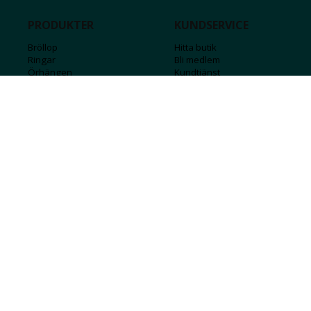
PRODUKTER
KUNDSERVICE
Bröllop
Hitta butik
Ringar
Bli medlem
Örhängen
Kundtjänst
Armband
Kontakta oss
Halsband
Guide för kedjor
Hängsmycken
Sälj ditt guld
Herr
Försäkringar
Till hemmet
Presentkort
Stål
Bokstavssmycken
Månadsstenar och stjärntecken