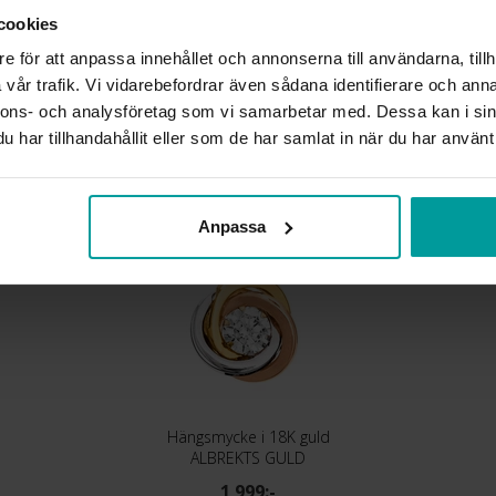
STEN/PÄRLA
cookies
VIKT CA (GRAM)
e för att anpassa innehållet och annonserna till användarna, tillh
vår trafik. Vi vidarebefordrar även sådana identifierare och anna
nnons- och analysföretag som vi samarbetar med. Dessa kan i sin
Liknande produkter
har tillhandahållit eller som de har samlat in när du har använt 
Anpassa
Hängsmycke i 18K guld
ALBREKTS GULD
1 999:-