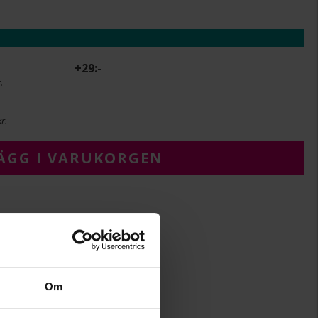
+
29:-
.
r.
ÄGG I VARUKORGEN
6
6
Albrekts Guld
Om
Guld,Vitt guld,Roséguld
18K Gold