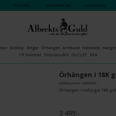
DAGS ATT POPPA?
💍💘
TIPS & RÅD
MEDLEMSKLUBB
KUNDSERVICE
nter
Bröllop
Ringar
Örhängen
Armband
Halsband
Hängs
Till hemmet
Smyckesvård
OUTLET
REA
Örhängen i 18K g
Artikelnummer: 20004594
Örhängen i trefärgat 18K gu
3 499:-