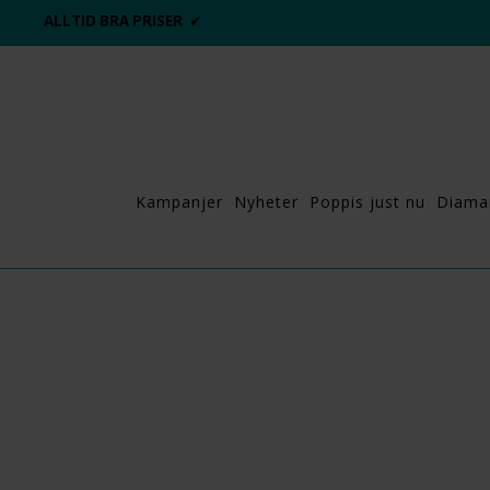
ALLTID BRA PRISER ✔
Kampanjer
Nyheter
Poppis just nu
Diama