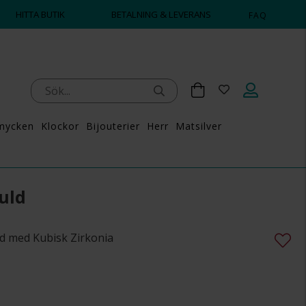
HITTA BUTIK
BETALNING & LEVERANS
FAQ
mycken
Klockor
Bijouterier
Herr
Matsilver
uld
ld med Kubisk Zirkonia