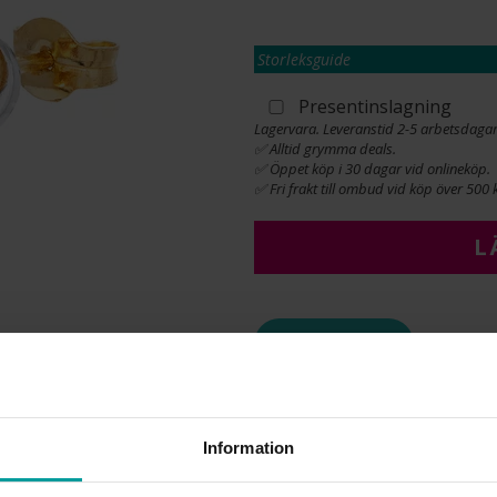
Storleksguide
Presentinslagning
Lagervara. Leveranstid 2-5 arbetsdagar
✅ Alltid grymma deals.
✅ Öppet köp i 30 dagar vid onlineköp.
✅ Fri frakt till ombud vid köp över 500 k
L
INFO
BREDD CA (MM)
HÖJD CA (MM)
VARUMÄRKE
Information
MATERIAL
ÄDELMETALL