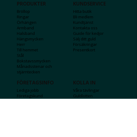
PRODUKTER
KUNDSERVICE
Bröllop
Hitta butik
Ringar
Bli medlem
Örhängen
Kundtjänst
Armband
Kontakta oss
Halsband
Guide för kedjor
Hängsmycken
Sälj ditt guld
Herr
Försäkringar
Till hemmet
Presentkort
Stål
Bokstavssmycken
Månadsstenar och
stjärntecken
FÖRETAGSINFO
KOLLA IN
Lediga jobb
Våra tävlingar
Företagskund
Guldlotten
Affiliateinformation
Graverbara produkter
Integritetspolicy
Rosa Bandet
Köpvillkor
Wolt
Tips & råd
Black Friday
Bröllopsmässa
Alla erbjudanden