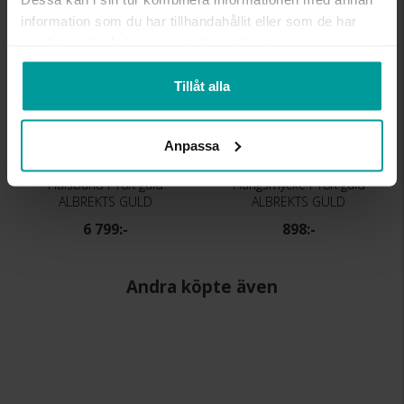
Bästsäljare
information som du har tillhandahållit eller som de har
samlat in när du har använt deras tjänster.
Tillåt alla
Anpassa
Halsband i 18K guld
Hängsmycke i 18K guld
ALBREKTS GULD
ALBREKTS GULD
6 799:-
898:-
Andra köpte även