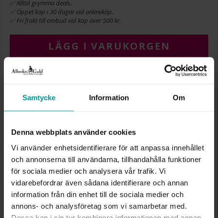
✅ Alltid grymma deals.
✅ Öppet köp i 30 dagar vid onlineköp.
✅ Fri frakt till ombud vid köp över 500 kr.
LÄGG I VARUKORGEN
INFO
Samtycke
Information
Om
BREDD CA (MM)
10
HÖJD CA (MM)
10
Denna webbplats använder cookies
VARUMÄRKE
Albrekts Guld
MATERIAL
Guld
Vi använder enhetsidentifierare för att anpassa innehållet
ÄDELMETALL
18K Gold
och annonserna till användarna, tillhandahålla funktioner
STEN/PÄRLA
Kristall
för sociala medier och analysera vår trafik. Vi
VIKT CA (GRAM)
0.38
vidarebefordrar även sådana identifierare och annan
information från din enhet till de sociala medier och
Liknande produkter
annons- och analysföretag som vi samarbetar med.
Dessa kan i sin tur kombinera informationen med annan