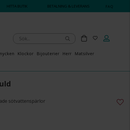
HITTA BUTIK
BETALNING & LEVERANS
FAQ
mycken
Klockor
Bijouterier
Herr
Matsilver
uld
ade sötvattenspärlor