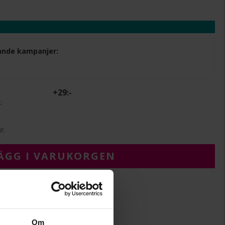
ljande kampanjer:
+
29:-
.
r.
ÄGG I VARUKORGEN
Om
26