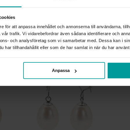
VARUMÄRKE
MATERIAL
cookies
ÄDELMETALL
STEN/PÄRLA
e för att anpassa innehållet och annonserna till användarna, tillh
DETALJER
vår trafik. Vi vidarebefordrar även sådana identifierare och anna
VIKT CA (GRAM)
nnons- och analysföretag som vi samarbetar med. Dessa kan i sin
har tillhandahållit eller som de har samlat in när du har använt 
Liknande produkter
Anpassa