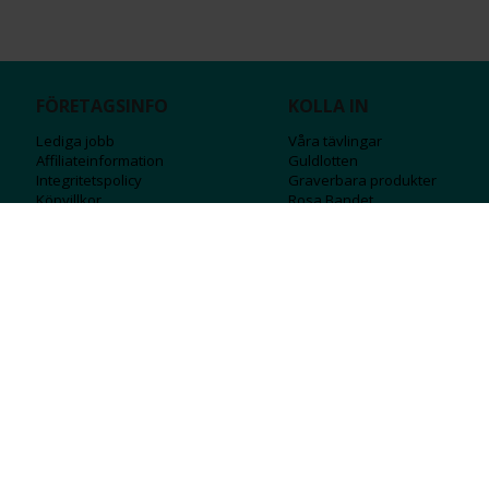
FÖRETAGSINFO
KOLLA IN
Lediga jobb
Våra tävlingar
Affiliateinformation
Guldlotten
Integritetspolicy
Graverbara produ
kter
Köpvillkor
Rosa Bandet
Ångra Köp
Wolt
Tips & råd
Black Friday
Bröllopsmässa
Alla erbjudanden