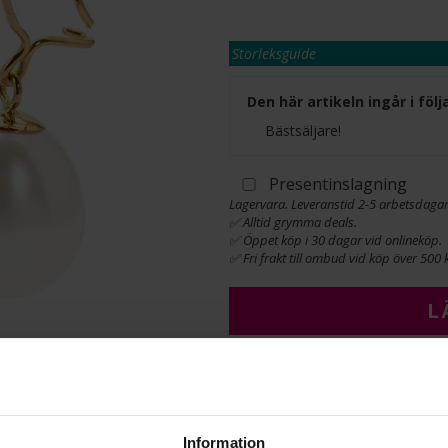
Storleksguide
Den här artikeln ingår i fö
Bästsäljare!
Presentinslagning
Lagervara. Leveranstid 2-5 arbetsdagar
✅ Alltid grymma deals.
✅ Öppet köp i 30 dagar vid onlineköp.
✅ Fri frakt till ombud vid köp över 500 k
L
INFO
Information
HÖJD CA (MM)