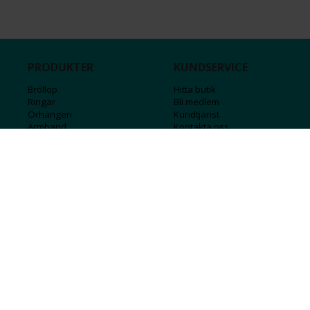
PRODUKTER
KUNDSERVICE
Bröllop
Hitta butik
Ringar
Bli medlem
Örhängen
Kundtjänst
Armband
Kontakta oss
Halsband
Guide för kedjor
Hängsmycken
Sälj ditt guld
Herr
Försäkringar
Till hemmet
Presentkort
Stål
Bokstavssmycken
Månadsstenar och stjärntecken