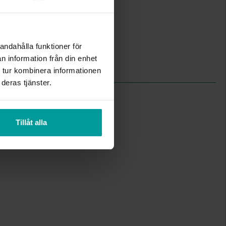
Albrekts Guld
Guld
18K Gold
Odlad sötvattenspärla
andahålla funktioner för
Odlade Sötvattenspärlor 8.5-9mm
n information från din enhet
2.84
 tur kombinera informationen
deras tjänster.
Tillåt alla