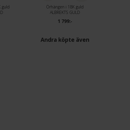
 guld
Örhängen i 18K guld
LD
ALBREKTS GULD
1 799:-
Andra köpte även