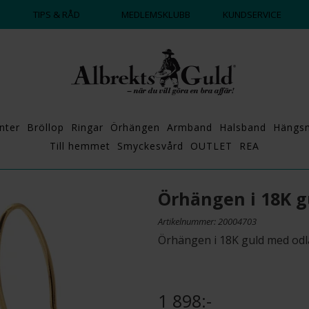
DAGS ATT POPPA?
💍💘
TIPS & RÅD
MEDLEMSKLUBB
KUNDSERVICE
nter
Bröllop
Ringar
Örhängen
Armband
Halsband
Hängs
Till hemmet
Smyckesvård
OUTLET
REA
Örhängen i 18K g
Artikelnummer: 20004703
Örhängen i 18K guld med odl
1 898:-