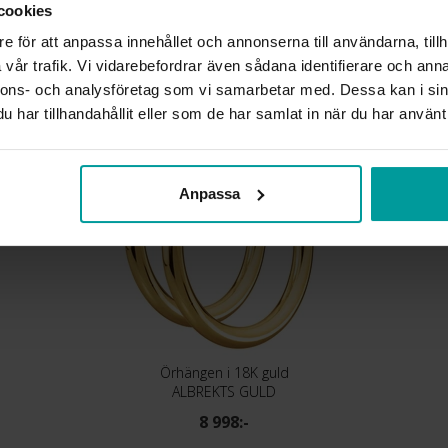
cookies
VIKT CA (GRAM)
e för att anpassa innehållet och annonserna till användarna, tillh
vår trafik. Vi vidarebefordrar även sådana identifierare och anna
Liknande produkter
nnons- och analysföretag som vi samarbetar med. Dessa kan i sin
har tillhandahållit eller som de har samlat in när du har använt 
Anpassa
Örhängen i 18K guld
ALBREKTS GULD
8 998:-