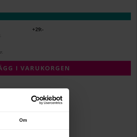
+
29:-
.
r.
ÄGG I VARUKORGEN
2.4
35
Om
Albrekts Guld
Guld
18K Gold