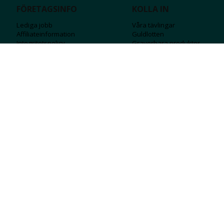
FÖRETAGSINFO
KOLLA IN
Lediga jobb
Våra tävlingar
Affiliateinformation
Guldlotten
Integritetspolicy
Graverbara produ
kter
Köpvillkor
Rosa Bandet
Ångra Köp
Wolt
Tips & råd
Black Friday
Bröllopsmässa
Alla erbjudanden