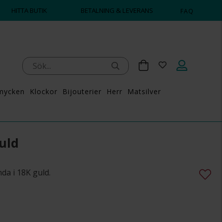
HITTA BUTIK
BETALNING & LEVERANS
FAQ
mycken
Klockor
Bijouterier
Herr
Matsilver
uld
da i 18K guld.