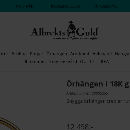
DAGS ATT POPPA?
💍💘
TIPS & RÅD
MEDLEMSKLUBB
KUNDSERVICE
nter
Bröllop
Ringar
Örhängen
Armband
Halsband
Hängs
Till hemmet
Smyckesvård
OUTLET
REA
Örhängen i 18K g
Artikelnummer: 20005255
Snygga örhängen creoler run
12 498:-