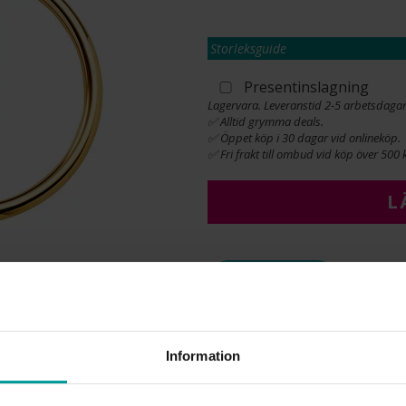
Storleksguide
Presentinslagning
Lagervara. Leveranstid 2-5 arbetsdagar
✅ Alltid grymma deals.
✅ Öppet köp i 30 dagar vid onlineköp.
✅ Fri frakt till ombud vid köp över 500 k
L
INFO
BREDD CA (MM)
DIAMETER CA (MM)
Information
VARUMÄRKE
MATERIAL
ÄDELMETALL