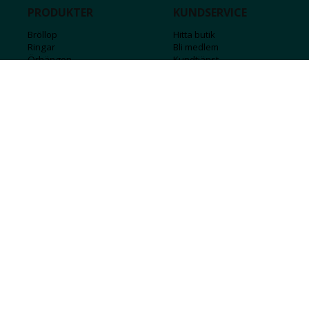
PRODUKTER
KUNDSERVICE
Bröllop
Hitta butik
Ringar
Bli medlem
Örhängen
Kundtjänst
Armband
Kontakta oss
Halsband
Guide för kedjor
Hängsmycken
Sälj ditt guld
Herr
Försäkringar
Till hemmet
Presentkort
Stål
Bokstavssmycken
Månadsstenar och stjärntecken