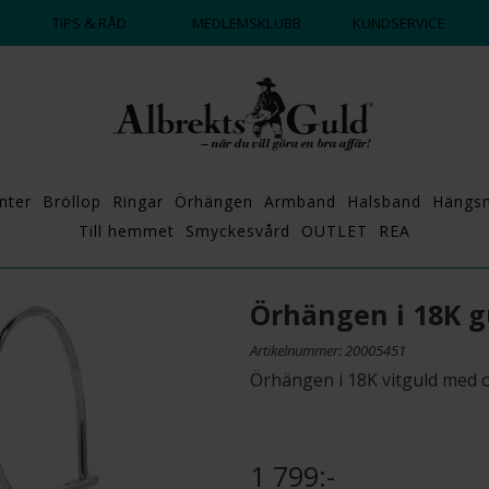
DAGS ATT POPPA?
💍💘
TIPS & RÅD
MEDLEMSKLUBB
KUNDSERVICE
nter
Bröllop
Ringar
Örhängen
Armband
Halsband
Hängs
Till hemmet
Smyckesvård
OUTLET
REA
Örhängen i 18K g
Artikelnummer: 20005451
Örhängen i 18K vitguld med 
1 799:-