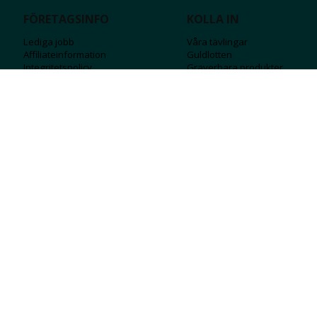
FÖRETAGSINFO
KOLLA IN
Lediga jobb
Våra tävlingar
Affiliateinformation
Guldlotten
Integritetspolicy
Graverbara produ
kter
Köpvillkor
Rosa Bandet
Ångra Köp
Wolt
Tips & råd
Black Friday
Bröllopsmässa
Alla erbjudanden