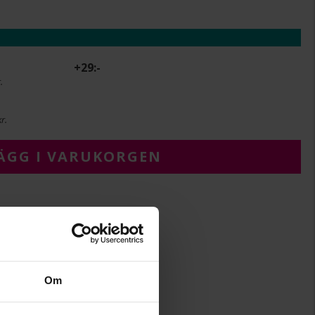
+
29:-
.
r.
ÄGG I VARUKORGEN
4
24.7
Om
Albrekts Guld
Vitt guld
18K Gold