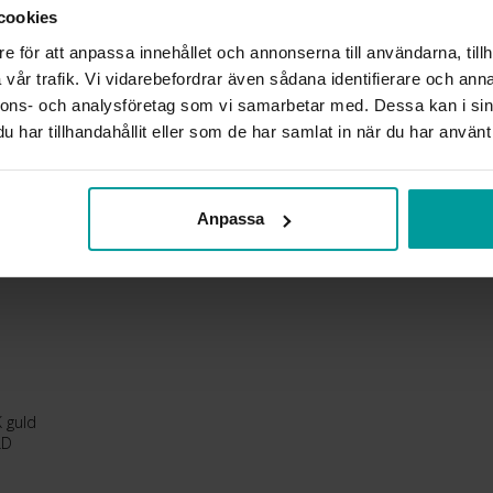
cookies
STEN/PÄRLA
VIKT CA (GRAM)
e för att anpassa innehållet och annonserna till användarna, tillh
vår trafik. Vi vidarebefordrar även sådana identifierare och anna
nnons- och analysföretag som vi samarbetar med. Dessa kan i sin
Liknande produkter
har tillhandahållit eller som de har samlat in när du har använt 
Anpassa
 guld
LD