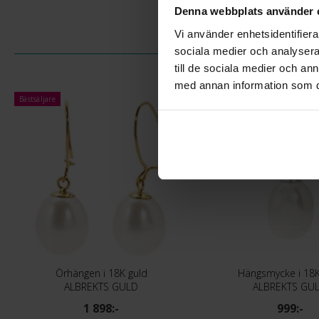
Denna webbplats använder 
Vi använder enhetsidentifierar
sociala medier och analysera 
till de sociala medier och a
med annan information som du 
Bästsäljare
Örhängen i 18K guld
Hängsmycke i 18K
ALBREKTS GULD
ALBREKTS GU
1 898:-
999:-