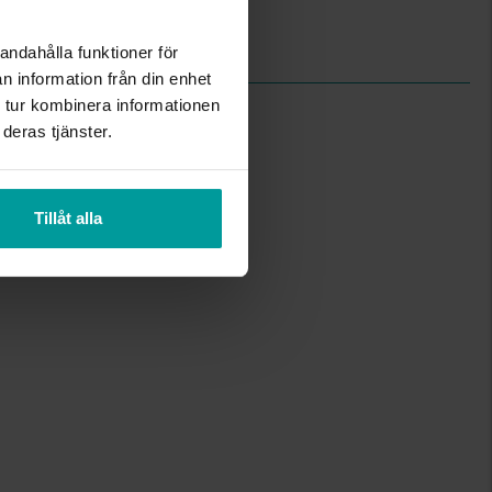
Odlad sötvattenspärla
0.32
andahålla funktioner för
n information från din enhet
 tur kombinera informationen
deras tjänster.
Tillåt alla