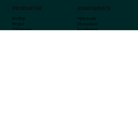
PRODUKTER
KUNDSERVICE
Bröllop
Hitta butik
Ringar
Bli medlem
Örhängen
Kundtjänst
Armband
Kontakta oss
Halsband
Guide för kedjor
Hängsmycken
Sälj ditt guld
Herr
Försäkringar
Till hemmet
Presentkort
Stål
Bokstavssmycken
Månadsstenar och stjärntecken