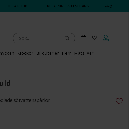
HITTA BUTIK
BETALNING & LEVERANS
FAQ
mycken
Klockor
Bijouterier
Herr
Matsilver
uld
odlade sötvattenspärlor