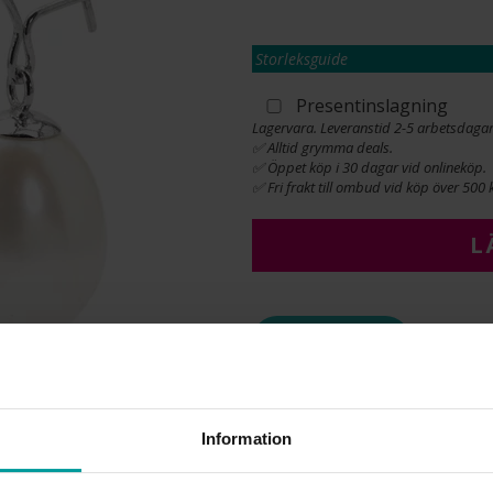
Storleksguide
Presentinslagning
Lagervara. Leveranstid 2-5 arbetsdagar
✅ Alltid grymma deals.
✅ Öppet köp i 30 dagar vid onlineköp.
✅ Fri frakt till ombud vid köp över 500 k
L
INFO
BREDD CA (MM)
HÖJD CA (MM)
Information
VARUMÄRKE
MATERIAL
ÄDELMETALL