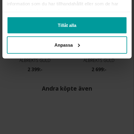
information som du har tillhandahållit eller som de har
samlat in när du har använt deras tjänster.
Tillåt alla
Anpassa
Örhängen i 18K guld
Örhängen i 18K guld
ALBREKTS GULD
ALBREKTS GULD
2 399:-
2 699:-
Andra köpte även