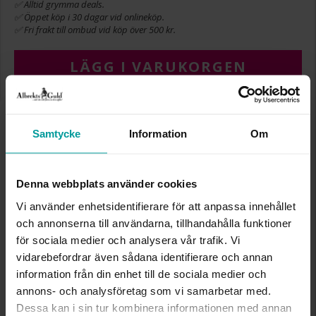
✅ Alltid grymma deals.
✅ Öppet köp i 30 dagar vid onlineköp.
✅ Fri frakt till ombud vid köp över 500 kr.
LÄGG I VARUKORGEN
INFO
Samtycke
Information
Om
DIAMETER CA (MM)
8,0
VARUMÄRKE
Albrekts Guld
Denna webbplats använder cookies
MATERIAL
Guld
Vi använder enhetsidentifierare för att anpassa innehållet
ÄDELMETALL
18K Gold
och annonserna till användarna, tillhandahålla funktioner
STEN/PÄRLA
Odlad sötvattenspärla
VIKT CA (GRAM)
2,10
för sociala medier och analysera vår trafik. Vi
vidarebefordrar även sådana identifierare och annan
information från din enhet till de sociala medier och
Liknande produkter
annons- och analysföretag som vi samarbetar med.
Dessa kan i sin tur kombinera informationen med annan