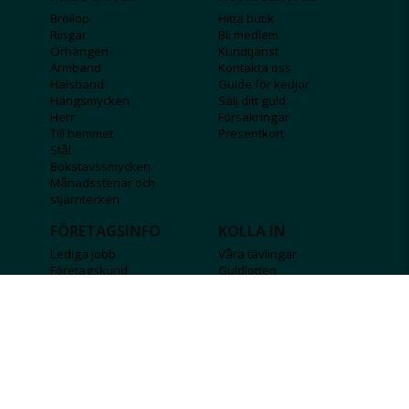
Bröllop
Hitta butik
Ringar
Bli medlem
Örhängen
Kundtjänst
Armband
Kontakta oss
Halsband
Guide för kedjor
Hängsmycken
Sälj ditt guld
Herr
Försäkringar
Till hemmet
Presentkort
Stål
Bokstavssmycken
Månadsstenar och
stjärntecken
FÖRETAGSINFO
KOLLA IN
Lediga jobb
Våra tävlingar
Företagskund
Guldlotten
Affiliateinformation
Graverbara produkter
Integritetspolicy
Rosa Bandet
Köpvillkor
Wolt
Tips & råd
Black Friday
Bröllopsmässa
Alla erbjudanden
FÖLJ OSS