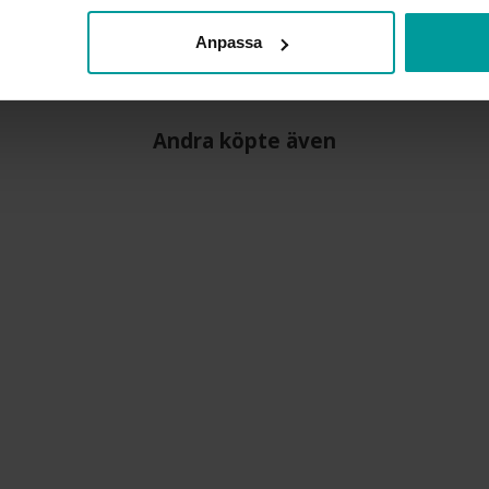
STEN/PÄRLA
Anpassa
VIKT CA (GRAM)
Andra köpte även