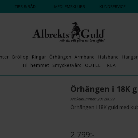
DAGS ATT POPPA?
💍💘
TIPS & RÅD
MEDLEMSKLUBB
KUNDSERVICE
nter
Bröllop
Ringar
Örhängen
Armband
Halsband
Hängs
Till hemmet
Smyckesvård
OUTLET
REA
Örhängen i 18K g
Artikelnummer: 20126099
Örhängen i 18K guld med kub
2 799:-