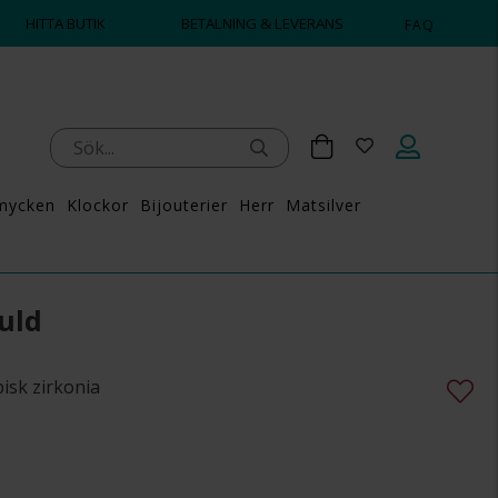
HITTA BUTIK
BETALNING & LEVERANS
FAQ
mycken
Klockor
Bijouterier
Herr
Matsilver
uld
isk zirkonia