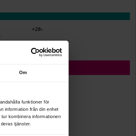
+
29:-
.
r.
ÄGG I VARUKORGEN
Om
andahålla funktioner för
5
n information från din enhet
1
 tur kombinera informationen
Albrekts Guld
deras tjänster.
Guld
18K Gold