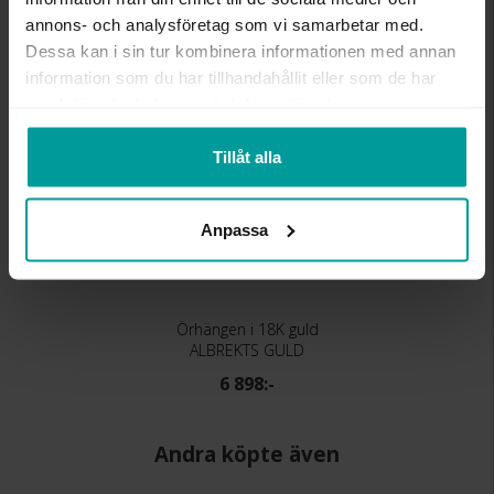
Liknande produkter
annons- och analysföretag som vi samarbetar med.
Dessa kan i sin tur kombinera informationen med annan
information som du har tillhandahållit eller som de har
samlat in när du har använt deras tjänster.
Tillåt alla
Anpassa
Örhängen i 18K guld
ALBREKTS GULD
6 898:-
Andra köpte även