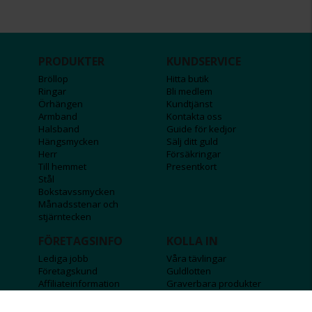
PRODUKTER
KUNDSERVICE
Bröllop
Hitta butik
Ringar
Bli medlem
Örhängen
Kundtjänst
Armband
Kontakta oss
Halsband
Guide för kedjor
Hängsmycken
Sälj ditt guld
Herr
Försäkringar
Till hemmet
Presentkort
Stål
Bokstavssmycken
Månadsstenar och
stjärntecken
FÖRETAGSINFO
KOLLA IN
Lediga jobb
Våra tävlingar
Företagskund
Guldlotten
Affiliateinformation
Graverbara produkter
Integritetspolicy
Rosa Bandet
Köpvillkor
Wolt