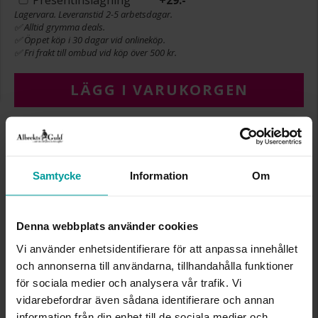
Lagervara. Leveranstid 2-5 arbetsdagar.
✅ Alltid grymma deals.
✅ Öppet köp i 30 dagar vid onlineköp.
✅ Fri frakt till ombud vid köp över 500 kr.
LÄGG I VARUKORGEN
INFO
Samtycke
Information
Om
BREDD CA (MM)
2,7
DIAMETER CA (MM)
11,6
VARUMÄRKE
Albrekts Guld
Denna webbplats använder cookies
MATERIAL
Guld
ÄDELMETALL
18K Gold
Vi använder enhetsidentifierare för att anpassa innehållet
STEN/PÄRLA
Kubisk zirkonia
och annonserna till användarna, tillhandahålla funktioner
VIKT CA (GRAM)
1,40
för sociala medier och analysera vår trafik. Vi
vidarebefordrar även sådana identifierare och annan
information från din enhet till de sociala medier och