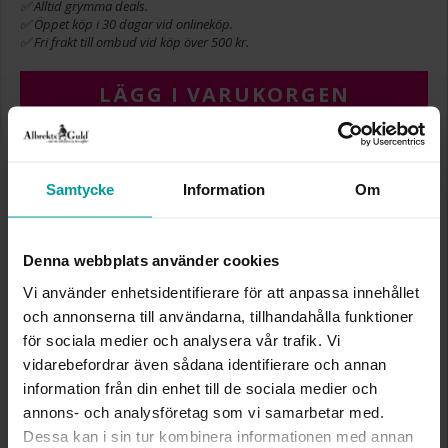
✅ Alltid grymma deals.
✅ Öppet köp i 30 dagar vid onlineköp.
✅ Fri frakt till ombud vid köp över 500 kr.
LÄGG I VARUKORGEN
INFO
Samtycke
Information
Om
BREDD CA (MM)
13,71
HÖJD CA (MM)
15,11
Denna webbplats använder cookies
VARUMÄRKE
Albrekts Guld
Vi använder enhetsidentifierare för att anpassa innehållet
MATERIAL
Guld
och annonserna till användarna, tillhandahålla funktioner
ÄDELMETALL
18K Gold
VIKT CA (GRAM)
0,80
för sociala medier och analysera vår trafik. Vi
vidarebefordrar även sådana identifierare och annan
information från din enhet till de sociala medier och
Liknande produkter
annons- och analysföretag som vi samarbetar med.
Dessa kan i sin tur kombinera informationen med annan
Bästsäljare