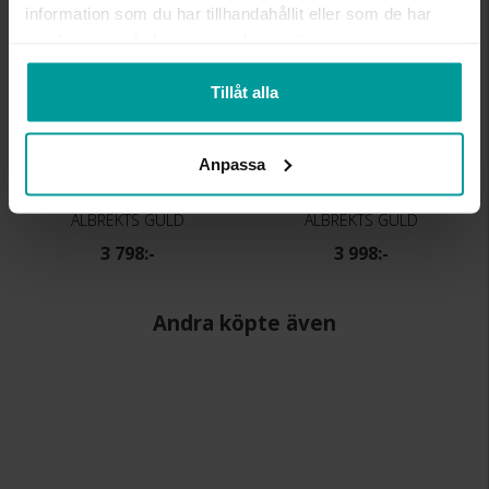
information som du har tillhandahållit eller som de har
samlat in när du har använt deras tjänster.
Tillåt alla
Anpassa
Örhängen i 18K guld
Örhängen i 18K guld
ALBREKTS GULD
ALBREKTS GULD
3 798:-
3 998:-
Andra köpte även