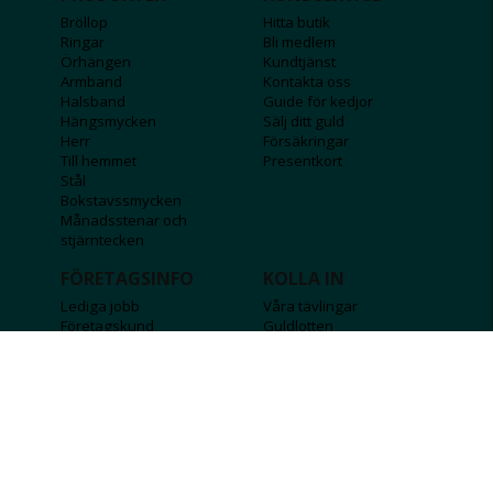
Bröllop
Hitta butik
Ringar
Bli medlem
Örhängen
Kundtjänst
Armband
Kontakta oss
Halsband
Guide för kedjor
Hängsmycken
Sälj ditt guld
Herr
Försäkringar
Till hemmet
Presentkort
Stål
Bokstavssmycken
Månadsstenar och
stjärntecken
FÖRETAGSINFO
KOLLA IN
Lediga jobb
Våra tävlingar
Företagskund
Guldlotten
Affiliateinformation
Graverbara produkter
Integritetspolicy
Rosa Bandet
Köpvillkor
Wolt
Tips & råd
Black Friday
Bröllopsmässa
Alla erbjudanden
FÖLJ OSS